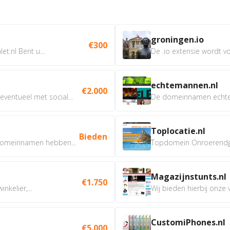
groningen.io
€300
t.nl Bent u...
De .io extensie wordt vo
echtemannen.nl
€2.000
ventueel met social...
De domeinnamen echtem
Toplocatie.nl
Bieden
omeinnamen hebben...
Topdomein Onroerendgoe
Magazijnstunts.nl
€1.750
nkelier,...
Wij bieden hierbij onze
CustomiPhones.nl
€5.000