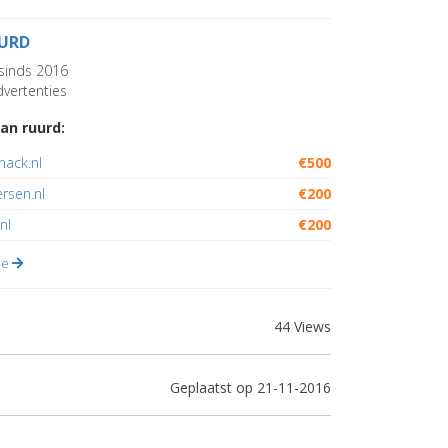
URD
sinds 2016
vertenties
an ruurd:
nack.nl
€500
rsen.nl
€200
nl
€200
lle
44 Views
Geplaatst op 21-11-2016