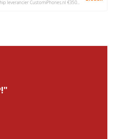
 leverancier CustomiPhones.nl €350...
!"