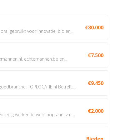
€80.000
oral gebruikt voor innovatie, bio en...
€7.500
annen.nl, echtemannen.be en...
€9.450
dbranche: TOPLOCATIE.nl Betreft:...
€2.000
 volledig werkende webshop aan ivm...
Bieden