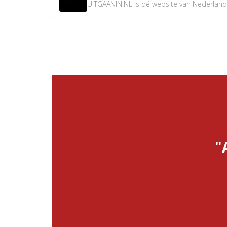
UITGAANIN.NL is dé website van Nederland w
"