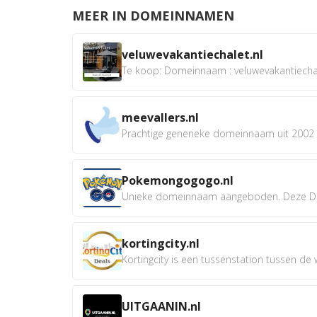
MEER IN DOMEINNAMEN
veluwevakantiechalet.nl
Te koop: Domeinnaam : veluwevakantiechale
meevallers.nl
Prachtige generieke domeinnaam uit 2002 e
Pokemongogogo.nl
Unieke domeinnaam aangeboden. Deze D
kortingcity.nl
Kortingcity is een tussenstation tussen de wi
UITGAANIN.nl