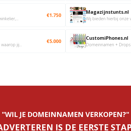
Magazijnstunts.nl
€1.750
nkelier,...
Wij bieden hierbij onze
CustomiPhones.nl
€5.000
aarop jij...
Domeinnamen + Dropship
"WIL JE DOMEINNAMEN VERKOPEN?"
ADVERTEREN IS DE EERSTE STAP