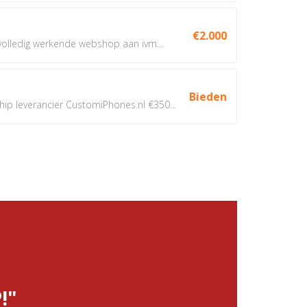
€2.000
 volledig werkende webshop aan ivm...
Bieden
 leverancier CustomiPhones.nl €350...
!"