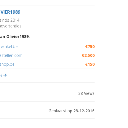
IVIER1989
sinds 2014
dvertenties
an Olivier1989:
winkel.be
€750
estellen.com
€2.500
lshop.be
€150
lle
38 Views
Geplaatst op 28-12-2016