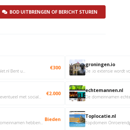
BOD UITBRENGEN OF BERICHT STUREN
groningen.io
€300
t.nl Bent u...
De .io extensie wordt vo
echtemannen.nl
€2.000
ventueel met social...
De domeinnamen echtem
Toplocatie.nl
Bieden
omeinnamen hebben...
Topdomein Onroerendgoe