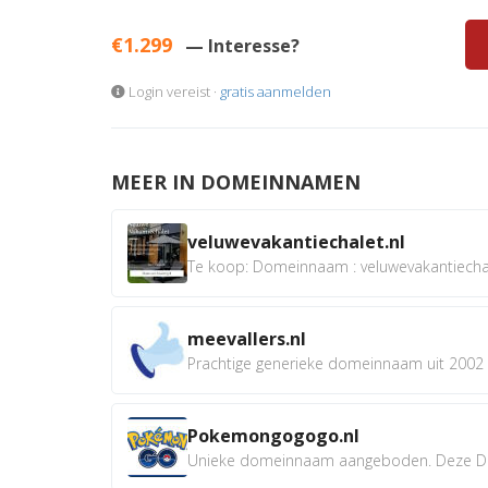
€1.299
— Interesse?
Login vereist ·
gratis aanmelden
MEER IN DOMEINNAMEN
veluwevakantiechalet.nl
Te koop: Domeinnaam : veluwevakantiechale
meevallers.nl
Prachtige generieke domeinnaam uit 2002 e
Pokemongogogo.nl
Unieke domeinnaam aangeboden. Deze D