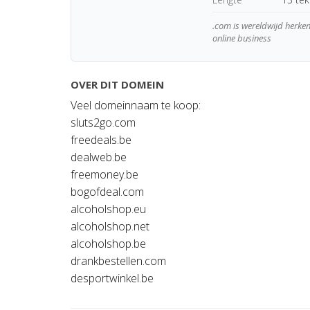
.com is wereldwijd herk
online business
OVER DIT DOMEIN
Veel domeinnaam te koop:
sluts2go.com
freedeals.be
dealweb.be
freemoney.be
bogofdeal.com
alcoholshop.eu
alcoholshop.net
alcoholshop.be
drankbestellen.com
desportwinkel.be