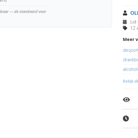
enbaar — de standaard voor
OL
Lid 
12 a
Meer v
desport
drankb
alcoho
Bekijk a