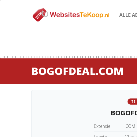
ALLE A
BOGOFDEAL.COM
TE
BOGOF
Extensie
.COM
Lengte
13 te