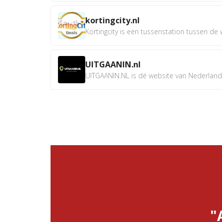
kortingcity.nl
Kortingcity is een tussenstation tussen de wi
UITGAANIN.nl
UITGAANIN.NL is dé website van Nederland w
"