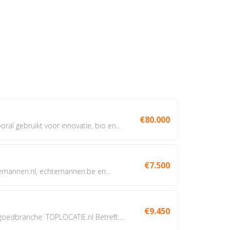
€80.000
oral gebruikt voor innovatie, bio en...
€7.500
annen.nl, echtemannen.be en...
€9.450
dbranche: TOPLOCATIE.nl Betreft:...