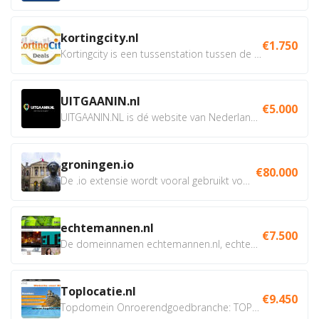
kortingcity.nl
€1.750
Kortingcity is een tussenstation tussen de winkelier,...
UITGAANIN.nl
€5.000
UITGAANIN.NL is dé website van Nederland waarop jij...
groningen.io
€80.000
De .io extensie wordt vooral gebruikt voor innovatie, bio en...
echtemannen.nl
€7.500
De domeinnamen echtemannen.nl, echtemannen.be en...
Toplocatie.nl
€9.450
Topdomein Onroerendgoedbranche: TOPLOCATIE.nl Betreft:...