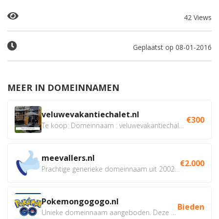
42 Views
Geplaatst op 08-01-2016
MEER IN DOMEINNAMEN
veluwevakantiechalet.nl
€300
Te koop: Domeinnaam : veluwevakantiechalet.nl Bent u...
meevallers.nl
€2.000
Prachtige generieke domeinnaam uit 2002 eventueel met social...
Pokemongogogo.nl
Bieden
Unieke domeinnaam aangeboden. Deze Domeinnamen hebben...