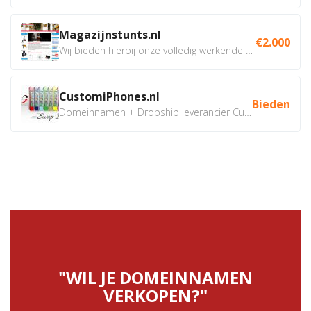
Magazijnstunts.nl
€2.000
Wij bieden hierbij onze volledig werkende webshop aan ivm...
CustomiPhones.nl
Bieden
Domeinnamen + Dropship leverancier CustomiPhones.nl €350...
"WIL JE DOMEINNAMEN
VERKOPEN?"