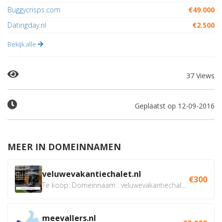
Buggycrisps.com
€49.000
Datingday.nl
€2.500
Bekijk alle
37 Views
Geplaatst op 12-09-2016
MEER IN DOMEINNAMEN
veluwevakantiechalet.nl
€300
Te koop: Domeinnaam : veluwevakantiechalet.nl Bent u...
meevallers.nl