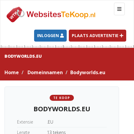
T
o
g
g
l
INLOGGEN
PLAATS ADVERTENTIE
e
n
a
BODYWORLDS.EU
v
i
Home
Domeinnamen
Bodyworlds.eu
g
a
t
i
TE KOOP
o
BODYWORLDS.EU
n
Extensie
.EU
Lengte
13 tekens