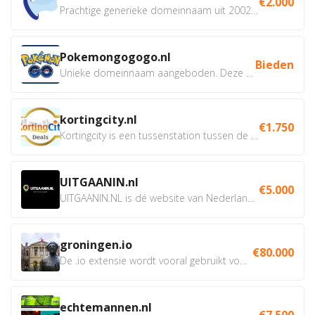
€2.000
Prachtige generieke domeinnaam uit 2002 eventueel met social...
Pokemongogogo.nl
Bieden
Unieke domeinnaam aangeboden. Deze Domeinnamen hebben...
kortingcity.nl
€1.750
Kortingcity is een tussenstation tussen de winkelier,...
UITGAANIN.nl
€5.000
UITGAANIN.NL is dé website van Nederland waarop jij...
groningen.io
€80.000
De .io extensie wordt vooral gebruikt voor innovatie, bio en...
echtemannen.nl
€7.500