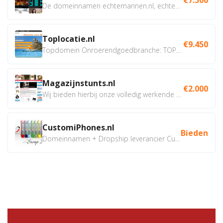
De domeinnamen echtemannen.nl, echtemannen.be en...
Toplocatie.nl
€9.450
Topdomein Onroerendgoedbranche: TOPLOCATIE.nl Betreft:...
Magazijnstunts.nl
€2.000
Wij bieden hierbij onze volledig werkende webshop aan ivm...
CustomiPhones.nl
Bieden
Domeinnamen + Dropship leverancier CustomiPhones.nl €350...