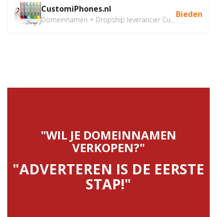
CustomiPhones.nl
Bieden
Domeinnamen + Dropship leverancier CustomiPhones.nl €350...
"WIL JE DOMEINNAMEN
VERKOPEN?"
"ADVERTEREN IS DE EERSTE
STAP!"