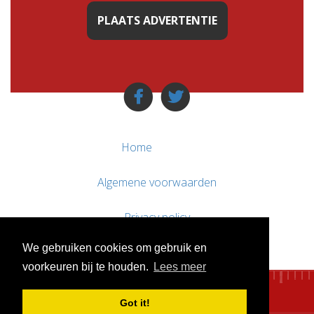
PLAATS ADVERTENTIE
Home
Algemene voorwaarden
Privacy policy
We gebruiken cookies om gebruik en
Contact / Support
voorkeuren bij te houden.
Lees meer
Got it!