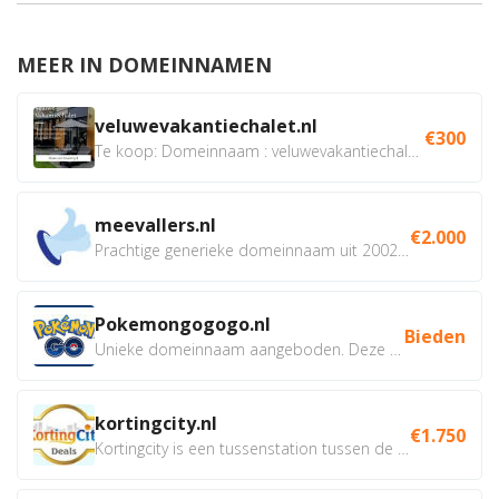
MEER IN DOMEINNAMEN
veluwevakantiechalet.nl
€300
Te koop: Domeinnaam : veluwevakantiechalet.nl Bent u...
meevallers.nl
€2.000
Prachtige generieke domeinnaam uit 2002 eventueel met social...
Pokemongogogo.nl
Bieden
Unieke domeinnaam aangeboden. Deze Domeinnamen hebben...
kortingcity.nl
€1.750
Kortingcity is een tussenstation tussen de winkelier,...