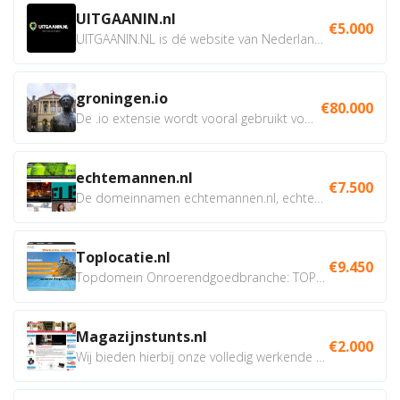
UITGAANIN.nl
€5.000
UITGAANIN.NL is dé website van Nederland waarop jij...
groningen.io
€80.000
De .io extensie wordt vooral gebruikt voor innovatie, bio en...
echtemannen.nl
€7.500
De domeinnamen echtemannen.nl, echtemannen.be en...
Toplocatie.nl
€9.450
Topdomein Onroerendgoedbranche: TOPLOCATIE.nl Betreft:...
Magazijnstunts.nl
€2.000
Wij bieden hierbij onze volledig werkende webshop aan ivm...