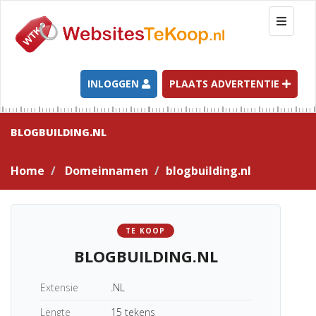
T
o
g
g
l
INLOGGEN
PLAATS ADVERTENTIE
e
n
a
BLOGBUILDING.NL
v
i
Home
Domeinnamen
blogbuilding.nl
g
a
t
i
TE KOOP
o
BLOGBUILDING.NL
n
Extensie
.NL
Lengte
15 tekens