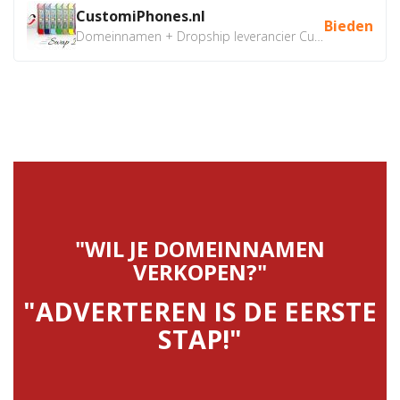
CustomiPhones.nl
Bieden
Domeinnamen + Dropship leverancier CustomiPhones.nl €350...
"WIL JE DOMEINNAMEN
VERKOPEN?"
"ADVERTEREN IS DE EERSTE
STAP!"