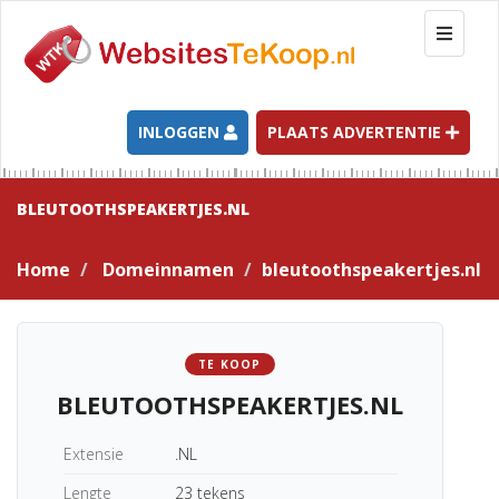
T
o
g
g
l
INLOGGEN
PLAATS ADVERTENTIE
e
n
a
BLEUTOOTHSPEAKERTJES.NL
v
i
Home
Domeinnamen
bleutoothspeakertjes.nl
g
a
t
i
TE KOOP
o
BLEUTOOTHSPEAKERTJES.NL
n
Extensie
.NL
Lengte
23 tekens