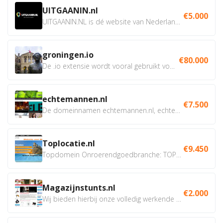
UITGAANIN.nl
€5.000
UITGAANIN.NL is dé website van Nederland waarop jij...
groningen.io
€80.000
De .io extensie wordt vooral gebruikt voor innovatie, bio en...
echtemannen.nl
€7.500
De domeinnamen echtemannen.nl, echtemannen.be en...
Toplocatie.nl
€9.450
Topdomein Onroerendgoedbranche: TOPLOCATIE.nl Betreft:...
Magazijnstunts.nl
€2.000
Wij bieden hierbij onze volledig werkende webshop aan ivm...