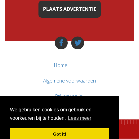
PLAATS ADVERTENTIE
Home
Algemene voorwaarden
Privacy policy
We gebruiken cookies om gebruik en
Contact / Support
voorkeuren bij te houden.
Lees meer
Got it!