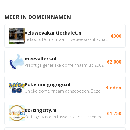
MEER IN DOMEINNAMEN
veluwevakantiechalet.nl
€300
Te koop: Domeinnaam : veluwevakantiechalet.nl Bent u...
meevallers.nl
€2.000
Prachtige generieke domeinnaam uit 2002 eventueel met social...
Pokemongogogo.nl
Bieden
Unieke domeinnaam aangeboden. Deze Domeinnamen hebben...
kortingcity.nl
€1.750
Kortingcity is een tussenstation tussen de winkelier,...