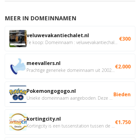
MEER IN DOMEINNAMEN
veluwevakantiechalet.nl
€300
Te koop: Domeinnaam : veluwevakantiechalet.nl Bent u...
meevallers.nl
€2.000
Prachtige generieke domeinnaam uit 2002 eventueel met social...
Pokemongogogo.nl
Bieden
Unieke domeinnaam aangeboden. Deze Domeinnamen hebben...
kortingcity.nl
€1.750
Kortingcity is een tussenstation tussen de winkelier,...