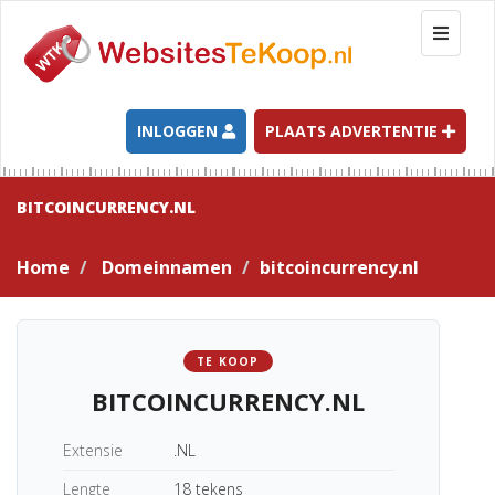
T
o
g
g
l
INLOGGEN
PLAATS ADVERTENTIE
e
n
a
BITCOINCURRENCY.NL
v
i
Home
Domeinnamen
bitcoincurrency.nl
g
a
t
i
TE KOOP
o
BITCOINCURRENCY.NL
n
Extensie
.NL
Lengte
18 tekens