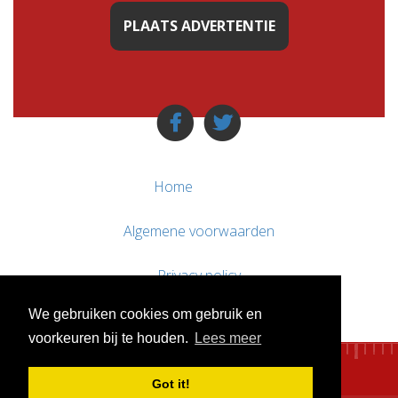
PLAATS ADVERTENTIE
Home
Algemene voorwaarden
Privacy policy
We gebruiken cookies om gebruik en
Contact / Support
voorkeuren bij te houden.
Lees meer
Got it!