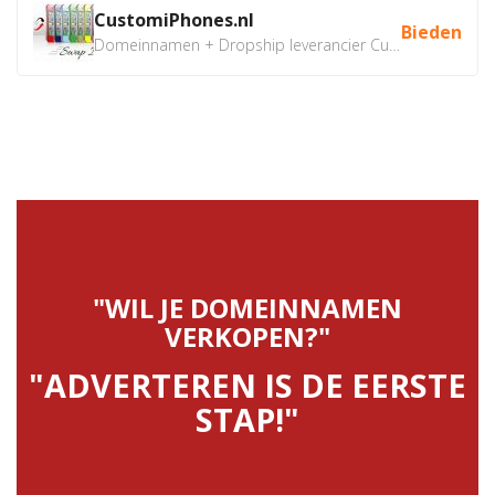
CustomiPhones.nl
Bieden
Domeinnamen + Dropship leverancier CustomiPhones.nl €350...
"WIL JE DOMEINNAMEN
VERKOPEN?"
"ADVERTEREN IS DE EERSTE
STAP!"