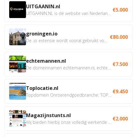
UITGAANIN.nl
€5.000
UITGAANIN.NL is dé website van Nederland waarop jij...
groningen.io
€80.000
De .io extensie wordt vooral gebruikt voor innovatie, bio en...
echtemannen.nl
€7.500
De domeinnamen echtemannen.nl, echtemannen.be en...
Toplocatie.nl
€9.450
Topdomein Onroerendgoedbranche: TOPLOCATIE.nl Betreft:...
Magazijnstunts.nl
€2.000
Wij bieden hierbij onze volledig werkende webshop aan ivm...