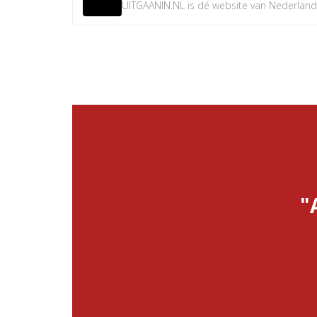
UITGAANIN.NL is dé website van Nederland w
"