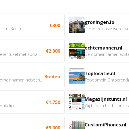
groningen.io
€300
t.nl Bent u...
De .io extensie wordt vo
echtemannen.nl
€2.000
ventueel met social...
De domeinnamen echtem
Toplocatie.nl
Bieden
omeinnamen hebben...
Topdomein Onroerendgoe
Magazijnstunts.nl
€1.750
nkelier,...
Wij bieden hierbij onze
CustomiPhones.nl
€5.000