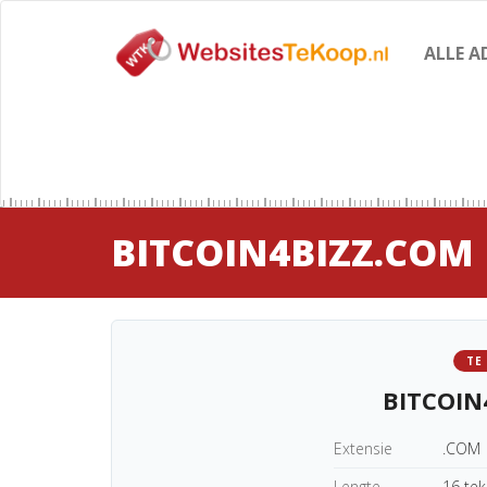
ALLE A
BITCOIN4BIZZ.COM
TE
BITCOIN
Extensie
.COM
Lengte
16 te