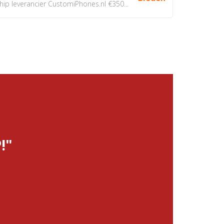
 leverancier CustomiPhones.nl €350...
!"