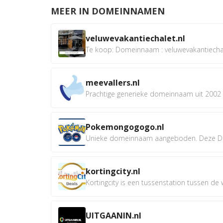
MEER IN DOMEINNAMEN
veluwevakantiechalet.nl
Te koop: Domeinnaam : veluwevakantiechale
meevallers.nl
Prachtige generieke domeinnaam uit 2002 e
Pokemongogogo.nl
Unieke domeinnaam aangeboden. Deze D
kortingcity.nl
Kortingcity is een tussenstation tussen de wi
UITGAANIN.nl