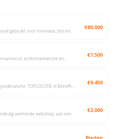
€80.000
oral gebruikt voor innovatie, bio en...
€7.500
annen.nl, echtemannen.be en...
€9.450
dbranche: TOPLOCATIE.nl Betreft:...
€2.000
 volledig werkende webshop aan ivm...
Bieden