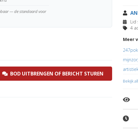
enbaar — de standaard voor
AN
Lid 
4 ad
Meer 
247pok
mijnzor
artistie
BOD UITBRENGEN OF BERICHT STUREN
Bekijk a