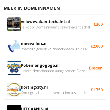
MEER IN DOMEINNAMEN
veluwevakantiechalet.nl
€300
Te koop: Domeinnaam : veluwevakantiechalet.nl Bent u...
meevallers.nl
€2.000
Prachtige generieke domeinnaam uit 2002 eventueel met social...
Pokemongogogo.nl
Bieden
Unieke domeinnaam aangeboden. Deze Domeinnamen hebben...
kortingcity.nl
€1.750
Kortingcity is een tussenstation tussen de winkelier,...
UITGAANIN.nl