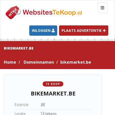
T
o
g
g
l
INLOGGEN
PLAATS ADVERTENTIE
e
n
a
BIKEMARKET.BE
v
i
Home
Domeinnamen
bikemarket.be
g
a
t
i
TE KOOP
o
BIKEMARKET.BE
n
Extensie
.BE
Lengte
13 tekens