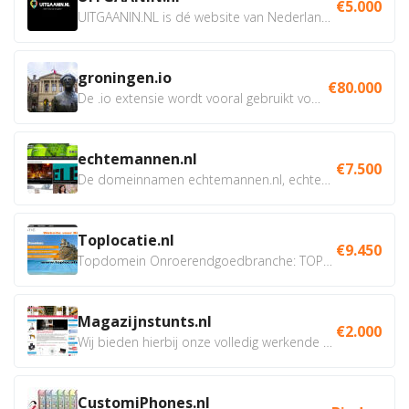
€5.000
UITGAANIN.NL is dé website van Nederland waarop jij...
groningen.io
€80.000
De .io extensie wordt vooral gebruikt voor innovatie, bio en...
echtemannen.nl
€7.500
De domeinnamen echtemannen.nl, echtemannen.be en...
Toplocatie.nl
€9.450
Topdomein Onroerendgoedbranche: TOPLOCATIE.nl Betreft:...
Magazijnstunts.nl
€2.000
Wij bieden hierbij onze volledig werkende webshop aan ivm...
CustomiPhones.nl