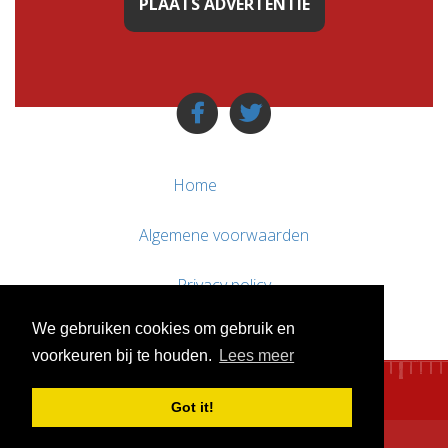
PLAATS ADVERTENTIE
Home
Algemene voorwaarden
Privacy policy
We gebruiken cookies om gebruik en
Contact / Support
voorkeuren bij te houden.
Lees meer
Got it!
© WebsitesTeKoop.nl 2010 - 2026