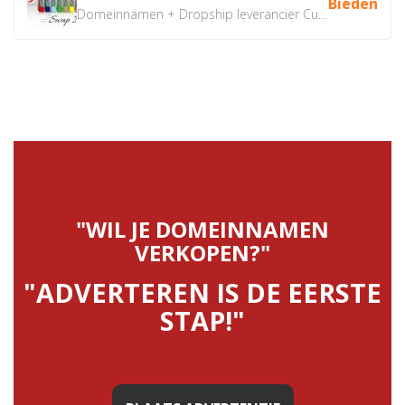
Bieden
Domeinnamen + Dropship leverancier CustomiPhones.nl €350...
"WIL JE DOMEINNAMEN
VERKOPEN?"
"ADVERTEREN IS DE EERSTE
STAP!"