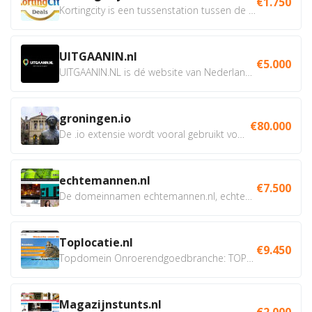
€1.750
Kortingcity is een tussenstation tussen de winkelier,...
UITGAANIN.nl
€5.000
UITGAANIN.NL is dé website van Nederland waarop jij...
groningen.io
€80.000
De .io extensie wordt vooral gebruikt voor innovatie, bio en...
echtemannen.nl
€7.500
De domeinnamen echtemannen.nl, echtemannen.be en...
Toplocatie.nl
€9.450
Topdomein Onroerendgoedbranche: TOPLOCATIE.nl Betreft:...
Magazijnstunts.nl
€2.000