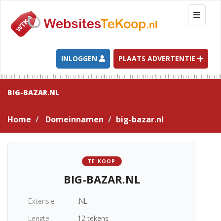
T
o
g
g
l
INLOGGEN
PLAATS ADVERTENTIE
e
n
a
BIG-BAZAR.NL
v
i
Home
Domeinnamen
big-bazar.nl
g
a
t
i
TE KOOP
o
BIG-BAZAR.NL
n
Extensie
.NL
Lengte
12 tekens