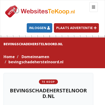
T
o
g
g
l
INLOGGEN
PLAATS ADVERTENTIE
e
n
a
BEVINGSCHADEHERSTELNOORD.NL
v
i
Home
Domeinnamen
g
bevingschadeherstelnoord.nl
a
t
i
o
TE KOOP
n
BEVINGSCHADEHERSTELNOOR
D.NL