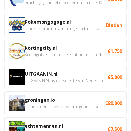
Prachtige generieke domeinnaam uit 2002 eventueel met social...
Pokemongogogo.nl
Bieden
Unieke domeinnaam aangeboden. Deze Domeinnamen hebben...
kortingcity.nl
€1.750
Kortingcity is een tussenstation tussen de winkelier,...
UITGAANIN.nl
€5.000
UITGAANIN.NL is dé website van Nederland waarop jij...
groningen.io
€80.000
De .io extensie wordt vooral gebruikt voor innovatie, bio en...
echtemannen.nl
€7.500