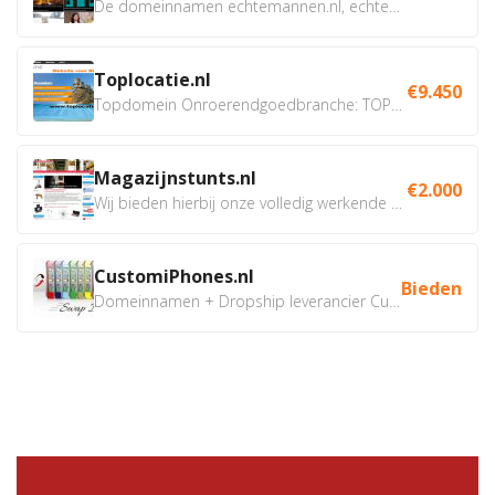
De domeinnamen echtemannen.nl, echtemannen.be en...
Toplocatie.nl
€9.450
Topdomein Onroerendgoedbranche: TOPLOCATIE.nl Betreft:...
Magazijnstunts.nl
€2.000
Wij bieden hierbij onze volledig werkende webshop aan ivm...
CustomiPhones.nl
Bieden
Domeinnamen + Dropship leverancier CustomiPhones.nl €350...