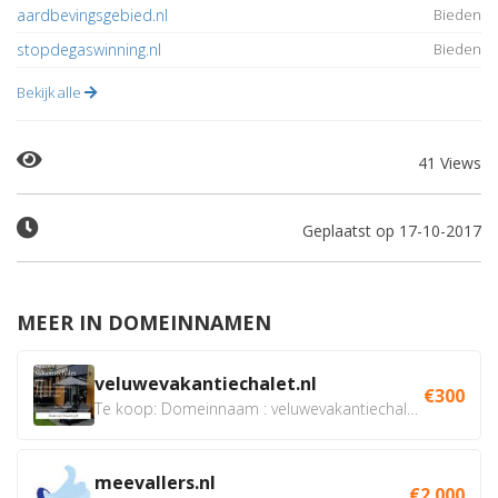
aardbevingsgebied.nl
Bieden
stopdegaswinning.nl
Bieden
Bekijk alle
41 Views
Geplaatst op 17-10-2017
MEER IN DOMEINNAMEN
veluwevakantiechalet.nl
€300
Te koop: Domeinnaam : veluwevakantiechalet.nl Bent u...
meevallers.nl
€2.000