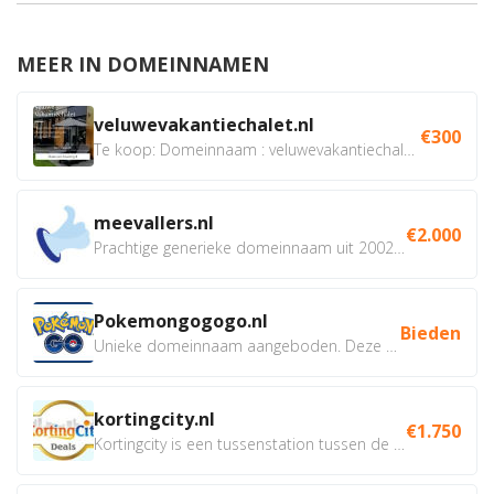
MEER IN DOMEINNAMEN
veluwevakantiechalet.nl
€300
Te koop: Domeinnaam : veluwevakantiechalet.nl Bent u...
meevallers.nl
€2.000
Prachtige generieke domeinnaam uit 2002 eventueel met social...
Pokemongogogo.nl
Bieden
Unieke domeinnaam aangeboden. Deze Domeinnamen hebben...
kortingcity.nl
€1.750
Kortingcity is een tussenstation tussen de winkelier,...