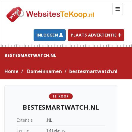
T
o
g
g
l
INLOGGEN
PLAATS ADVERTENTIE
e
n
a
BESTESMARTWATCH.NL
v
i
Home
Domeinnamen
bestesmartwatch.nl
g
a
t
i
TE KOOP
o
BESTESMARTWATCH.NL
n
Extensie
.NL
Lengte
18 tekens