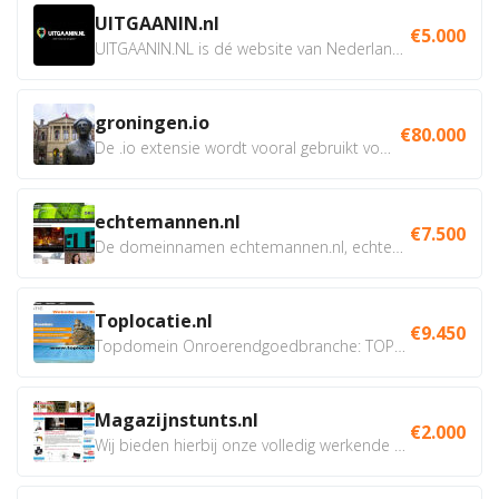
UITGAANIN.nl
€5.000
UITGAANIN.NL is dé website van Nederland waarop jij...
groningen.io
€80.000
De .io extensie wordt vooral gebruikt voor innovatie, bio en...
echtemannen.nl
€7.500
De domeinnamen echtemannen.nl, echtemannen.be en...
Toplocatie.nl
€9.450
Topdomein Onroerendgoedbranche: TOPLOCATIE.nl Betreft:...
Magazijnstunts.nl
€2.000
Wij bieden hierbij onze volledig werkende webshop aan ivm...