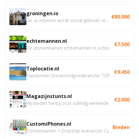
groningen.io
€80.000
De .io extensie wordt vooral gebruikt voor innovatie, bio en...
echtemannen.nl
€7.500
De domeinnamen echtemannen.nl, echtemannen.be en...
Toplocatie.nl
€9.450
Topdomein Onroerendgoedbranche: TOPLOCATIE.nl Betreft:...
Magazijnstunts.nl
€2.000
Wij bieden hierbij onze volledig werkende webshop aan ivm...
CustomiPhones.nl
Bieden
Domeinnamen + Dropship leverancier CustomiPhones.nl €350...