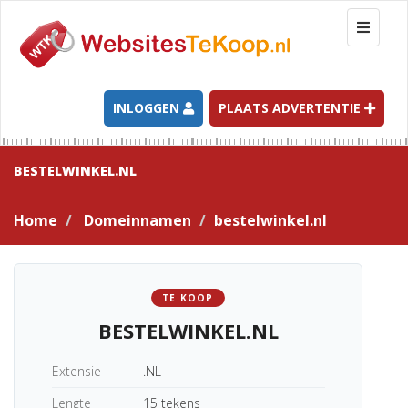
T
o
g
g
l
INLOGGEN
PLAATS ADVERTENTIE
e
n
a
BESTELWINKEL.NL
v
i
Home
Domeinnamen
bestelwinkel.nl
g
a
t
i
TE KOOP
o
BESTELWINKEL.NL
n
Extensie
.NL
Lengte
15 tekens