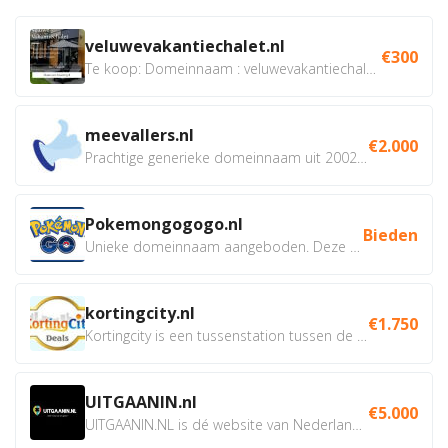
veluwevakantiechalet.nl
€300
Te koop: Domeinnaam : veluwevakantiechalet.nl Bent u...
meevallers.nl
€2.000
Prachtige generieke domeinnaam uit 2002 eventueel met social...
Pokemongogogo.nl
Bieden
Unieke domeinnaam aangeboden. Deze Domeinnamen hebben...
kortingcity.nl
€1.750
Kortingcity is een tussenstation tussen de winkelier,...
UITGAANIN.nl
€5.000
UITGAANIN.NL is dé website van Nederland waarop jij...