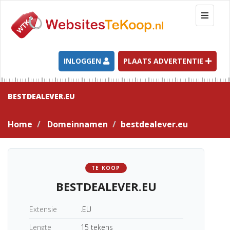
T
o
g
g
l
INLOGGEN
PLAATS ADVERTENTIE
e
n
a
BESTDEALEVER.EU
v
i
Home
Domeinnamen
bestdealever.eu
g
a
t
i
TE KOOP
o
BESTDEALEVER.EU
n
Extensie
.EU
Lengte
15 tekens