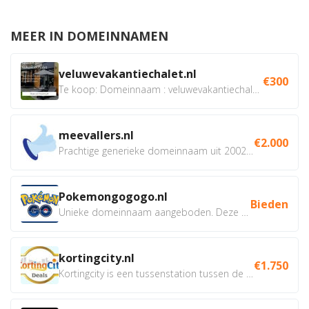
MEER IN DOMEINNAMEN
veluwevakantiechalet.nl
€300
Te koop: Domeinnaam : veluwevakantiechalet.nl Bent u...
meevallers.nl
€2.000
Prachtige generieke domeinnaam uit 2002 eventueel met social...
Pokemongogogo.nl
Bieden
Unieke domeinnaam aangeboden. Deze Domeinnamen hebben...
kortingcity.nl
€1.750
Kortingcity is een tussenstation tussen de winkelier,...