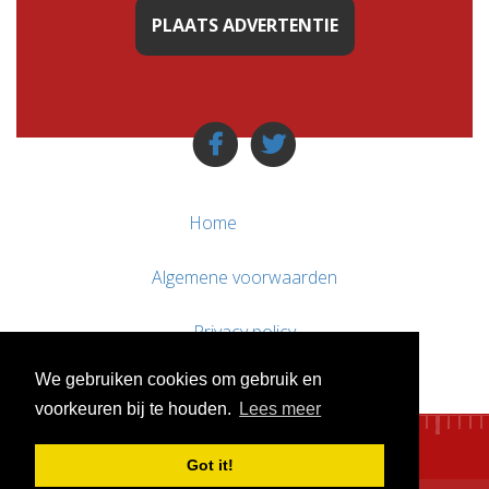
PLAATS ADVERTENTIE
Home
Algemene voorwaarden
Privacy policy
We gebruiken cookies om gebruik en
Contact / Support
voorkeuren bij te houden.
Lees meer
Got it!