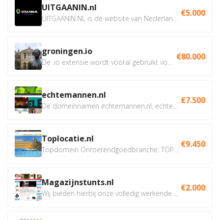
UITGAANIN.nl
€5.000
UITGAANIN.NL is dé website van Nederland waarop jij...
groningen.io
€80.000
De .io extensie wordt vooral gebruikt voor innovatie, bio en...
echtemannen.nl
€7.500
De domeinnamen echtemannen.nl, echtemannen.be en...
Toplocatie.nl
€9.450
Topdomein Onroerendgoedbranche: TOPLOCATIE.nl Betreft:...
Magazijnstunts.nl
€2.000
Wij bieden hierbij onze volledig werkende webshop aan ivm...