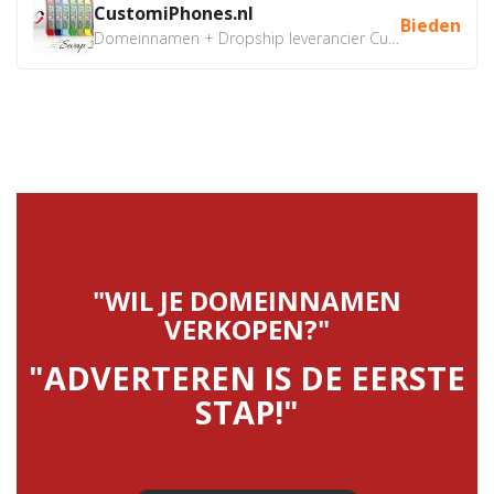
CustomiPhones.nl
Bieden
Domeinnamen + Dropship leverancier CustomiPhones.nl €350...
"WIL JE DOMEINNAMEN
VERKOPEN?"
"ADVERTEREN IS DE EERSTE
STAP!"