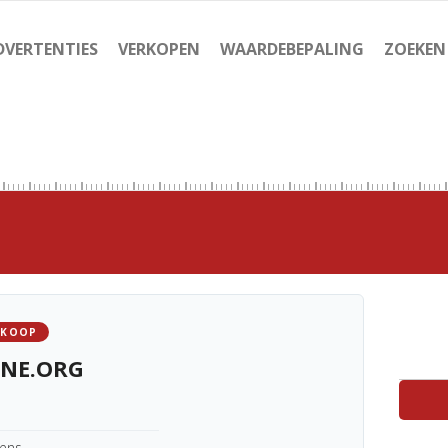
DVERTENTIES
VERKOPEN
WAARDEBEPALING
ZOEKEN
 KOOP
INE.ORG
kens