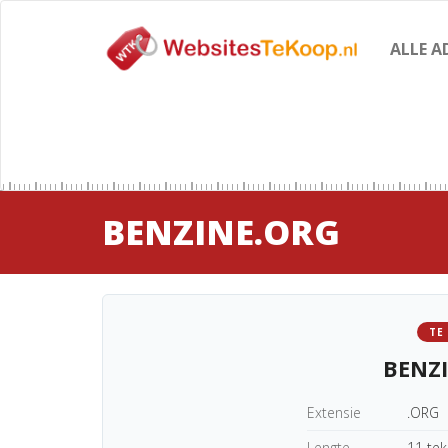
ALLE A
BENZINE.ORG
TE
BENZ
Extensie
.ORG
Lengte
11 te