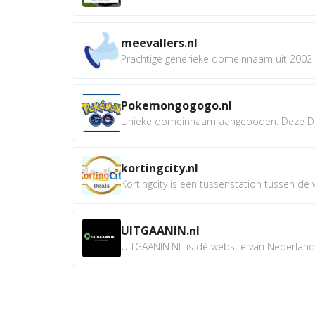
meevallers.nl
Prachtige generieke domeinnaam uit 2002 e
Pokemongogogo.nl
Unieke domeinnaam aangeboden. Deze D
kortingcity.nl
Kortingcity is een tussenstation tussen de wi
UITGAANIN.nl
UITGAANIN.NL is dé website van Nederland w