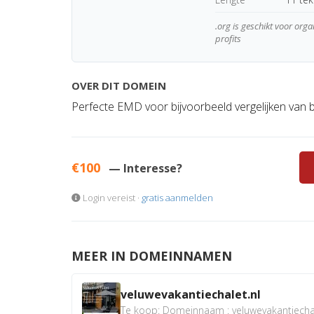
.org is geschikt voor orga
profits
OVER DIT DOMEIN
Perfecte EMD voor bijvoorbeeld vergelijken van b
€100
— Interesse?
Login vereist ·
gratis aanmelden
MEER IN DOMEINNAMEN
veluwevakantiechalet.nl
Te koop: Domeinnaam : veluwevakantiechale