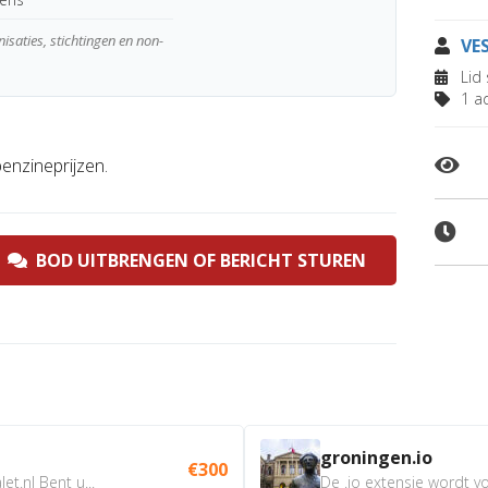
nisaties, stichtingen en non-
VE
Lid 
1 ad
enzineprijzen.
BOD UITBRENGEN OF BERICHT STUREN
groningen.io
€300
t.nl Bent u...
De .io extensie wordt vo