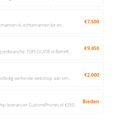
€7.500
annen.nl, echtemannen.be en...
€9.450
dbranche: TOPLOCATIE.nl Betreft:...
€2.000
 volledig werkende webshop aan ivm...
Bieden
 leverancier CustomiPhones.nl €350...