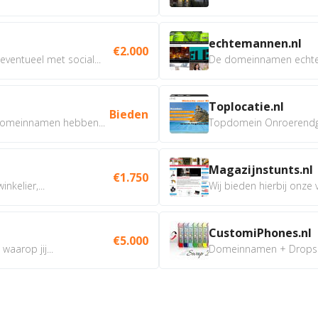
echtemannen.nl
€2.000
ventueel met social...
De domeinnamen echtem
Toplocatie.nl
Bieden
omeinnamen hebben...
Topdomein Onroerendgoe
Magazijnstunts.nl
€1.750
nkelier,...
Wij bieden hierbij onze
CustomiPhones.nl
€5.000
aarop jij...
Domeinnamen + Dropship