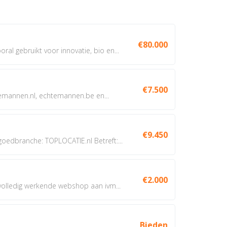
€80.000
oral gebruikt voor innovatie, bio en...
€7.500
annen.nl, echtemannen.be en...
€9.450
dbranche: TOPLOCATIE.nl Betreft:...
€2.000
 volledig werkende webshop aan ivm...
Bieden