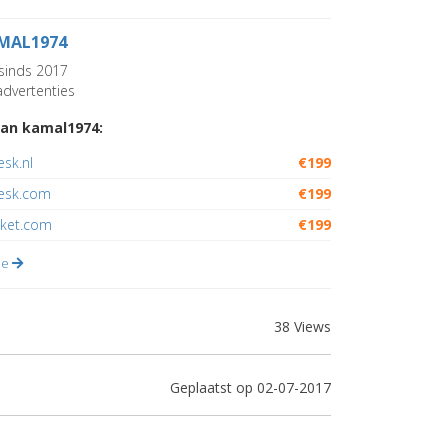
MAL1974
sinds 2017
dvertenties
an kamal1974:
esk.nl
€199
desk.com
€199
oket.com
€199
lle
38 Views
Geplaatst op 02-07-2017