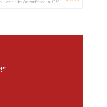
 leverancier CustomiPhones.nl €350...
!"