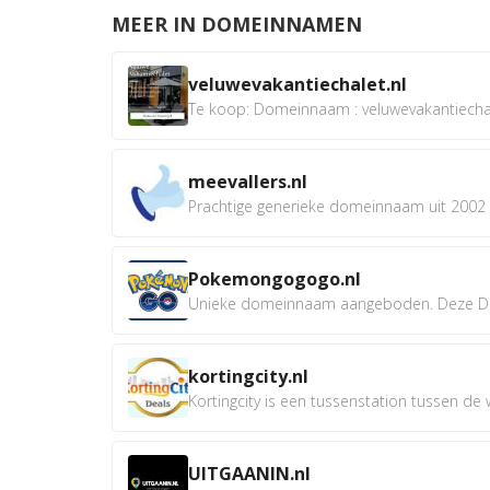
MEER IN DOMEINNAMEN
veluwevakantiechalet.nl
Te koop: Domeinnaam : veluwevakantiechale
meevallers.nl
Prachtige generieke domeinnaam uit 2002 e
Pokemongogogo.nl
Unieke domeinnaam aangeboden. Deze D
kortingcity.nl
Kortingcity is een tussenstation tussen de wi
UITGAANIN.nl