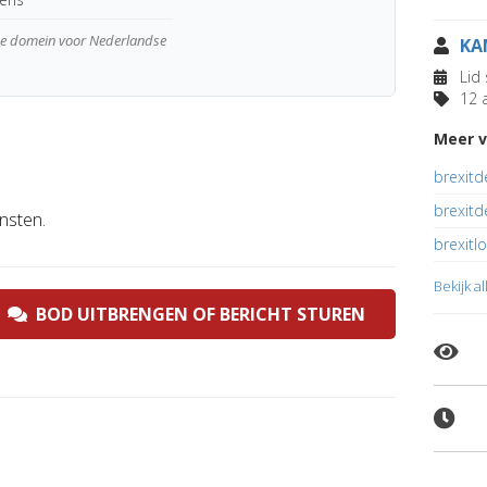
wde domein voor Nederlandse
KA
Lid 
12 a
Meer v
brexitd
brexit
nsten.
brexitl
Bekijk a
BOD UITBRENGEN OF BERICHT STUREN