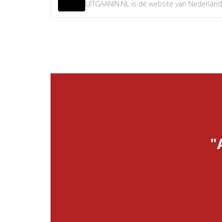
UITGAANIN.NL is dé website van Nederland w
"