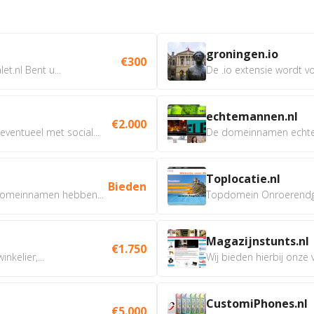
groningen.io
€300
t.nl Bent u...
De .io extensie wordt vo
echtemannen.nl
€2.000
ventueel met social...
De domeinnamen echtem
Toplocatie.nl
Bieden
omeinnamen hebben...
Topdomein Onroerendgoe
Magazijnstunts.nl
€1.750
nkelier,...
Wij bieden hierbij onze
CustomiPhones.nl
€5.000