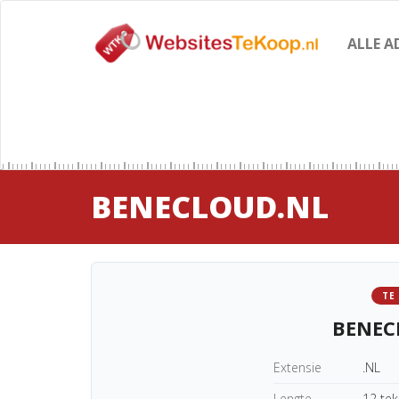
ALLE A
BENECLOUD.NL
TE
BENEC
Extensie
.NL
Lengte
12 te