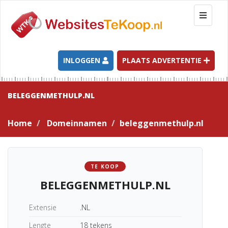
T
o
g
g
l
INLOGGEN
PLAATS ADVERTENTIE
e
n
a
BELEGGENMETHULP.NL
v
i
Home
Domeinnamen
beleggenmethulp.nl
g
a
t
i
TE KOOP
o
BELEGGENMETHULP.NL
n
Extensie
.NL
Lengte
18 tekens