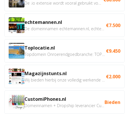
De .io extensie wordt vooral gebruikt voor innovatie, bio en...
echtemannen.nl
€7.500
De domeinnamen echtemannen.nl, echtemannen.be en...
Toplocatie.nl
€9.450
Topdomein Onroerendgoedbranche: TOPLOCATIE.nl Betreft:...
Magazijnstunts.nl
€2.000
Wij bieden hierbij onze volledig werkende webshop aan ivm...
CustomiPhones.nl
Bieden
Domeinnamen + Dropship leverancier CustomiPhones.nl €350...