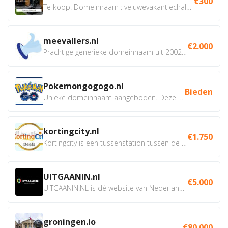
€300
Te koop: Domeinnaam : veluwevakantiechalet.nl Bent u...
meevallers.nl
€2.000
Prachtige generieke domeinnaam uit 2002 eventueel met social...
Pokemongogogo.nl
Bieden
Unieke domeinnaam aangeboden. Deze Domeinnamen hebben...
kortingcity.nl
€1.750
Kortingcity is een tussenstation tussen de winkelier,...
UITGAANIN.nl
€5.000
UITGAANIN.NL is dé website van Nederland waarop jij...
groningen.io
€80.000