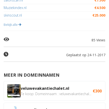
salonscan.nl
€7.500
Muziekindex.nl
€4.500
skinscout.nl
€25.000
Bekijk alle
85 Views
Geplaatst op 24-11-2017
MEER IN DOMEINNAMEN
veluwevakantiechalet.nl
€300
Te koop: Domeinnaam : veluwevakantiechalet.nl Bent u...