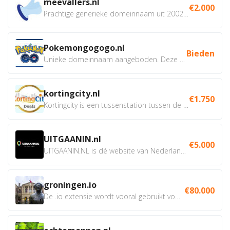
meevallers.nl
€2.000
Prachtige generieke domeinnaam uit 2002 eventueel met social...
Pokemongogogo.nl
Bieden
Unieke domeinnaam aangeboden. Deze Domeinnamen hebben...
kortingcity.nl
€1.750
Kortingcity is een tussenstation tussen de winkelier,...
UITGAANIN.nl
€5.000
UITGAANIN.NL is dé website van Nederland waarop jij...
groningen.io
€80.000
De .io extensie wordt vooral gebruikt voor innovatie, bio en...