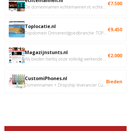
echtemannen.nl
€7.500
De domeinnamen echtemannen.nl, echtemannen.be en...
Toplocatie.nl
€9.450
Topdomein Onroerendgoedbranche: TOPLOCATIE.nl Betreft:...
Magazijnstunts.nl
€2.000
Wij bieden hierbij onze volledig werkende webshop aan ivm...
CustomiPhones.nl
Bieden
Domeinnamen + Dropship leverancier CustomiPhones.nl €350...