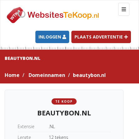
T
o
g
g
l
INLOGGEN
PLAATS ADVERTENTIE
e
n
a
BEAUTYBON.NL
v
i
Home
Domeinnamen
beautybon.nl
g
a
t
i
TE KOOP
o
BEAUTYBON.NL
n
Extensie
.NL
Lengte
12 tekens