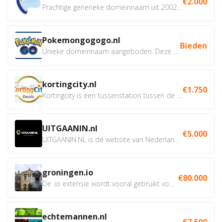
€2.000
Prachtige generieke domeinnaam uit 2002 eventueel met social...
Pokemongogogo.nl
Bieden
Unieke domeinnaam aangeboden. Deze Domeinnamen hebben...
kortingcity.nl
€1.750
Kortingcity is een tussenstation tussen de winkelier,...
UITGAANIN.nl
€5.000
UITGAANIN.NL is dé website van Nederland waarop jij...
groningen.io
€80.000
De .io extensie wordt vooral gebruikt voor innovatie, bio en...
echtemannen.nl
€7.500