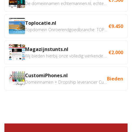
De domeinnamen echtemannen.nl, echtemannen.be en...
Toplocatie.nl
€9.450
Topdomein Onroerendgoedbranche: TOPLOCATIE.nl Betreft:...
Magazijnstunts.nl
€2.000
Wij bieden hierbij onze volledig werkende webshop aan ivm...
CustomiPhones.nl
Bieden
Domeinnamen + Dropship leverancier CustomiPhones.nl €350...