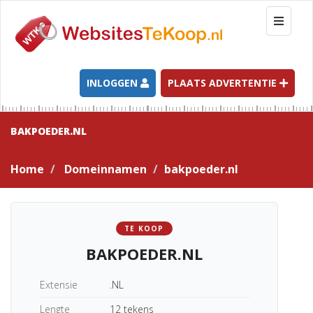
T
o
g
g
l
INLOGGEN
PLAATS ADVERTENTIE
e
n
a
BAKPOEDER.NL
v
i
Home
Domeinnamen
bakpoeder.nl
g
a
t
i
TE KOOP
o
BAKPOEDER.NL
n
Extensie
.NL
Lengte
12 tekens