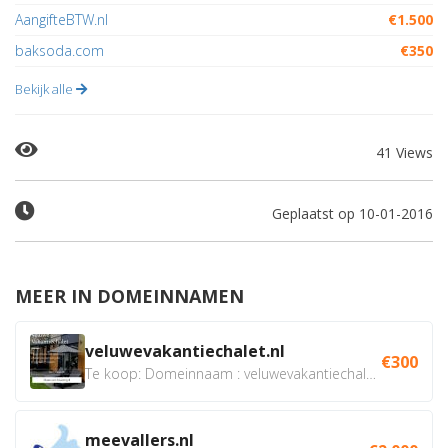
AangifteBTW.nl
€1.500
baksoda.com
€350
Bekijk alle
41 Views
Geplaatst op 10-01-2016
MEER IN DOMEINNAMEN
veluwevakantiechalet.nl
€300
Te koop: Domeinnaam : veluwevakantiechalet.nl Bent u...
meevallers.nl