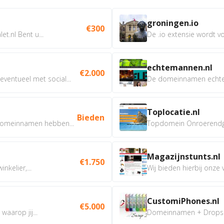
groningen.io
€300
t.nl Bent u...
De .io extensie wordt vo
echtemannen.nl
€2.000
ventueel met social...
De domeinnamen echtem
Toplocatie.nl
Bieden
omeinnamen hebben...
Topdomein Onroerendgoe
Magazijnstunts.nl
€1.750
nkelier,...
Wij bieden hierbij onze
CustomiPhones.nl
€5.000
aarop jij...
Domeinnamen + Dropship