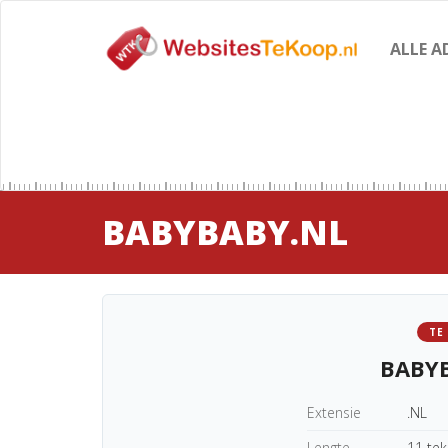
ALLE A
BABYBABY.NL
TE
BABY
Extensie
.NL
Lengte
11 te