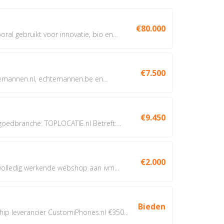
€80.000
oral gebruikt voor innovatie, bio en...
€7.500
annen.nl, echtemannen.be en...
€9.450
dbranche: TOPLOCATIE.nl Betreft:...
€2.000
 volledig werkende webshop aan ivm...
Bieden
 leverancier CustomiPhones.nl €350...