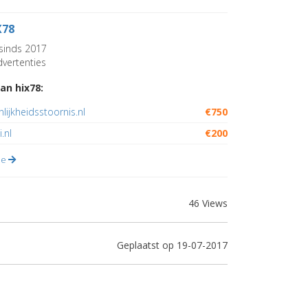
X78
sinds 2017
vertenties
an hix78:
lijkheidsstoornis.nl
€750
.nl
€200
lle
46 Views
Geplaatst op 19-07-2017