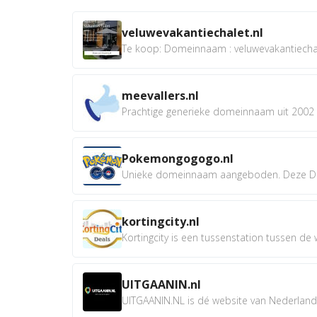
veluwevakantiechalet.nl
Te koop: Domeinnaam : veluwevakantiechale
meevallers.nl
Prachtige generieke domeinnaam uit 2002 e
Pokemongogogo.nl
Unieke domeinnaam aangeboden. Deze D
kortingcity.nl
Kortingcity is een tussenstation tussen de wi
UITGAANIN.nl
UITGAANIN.NL is dé website van Nederland w