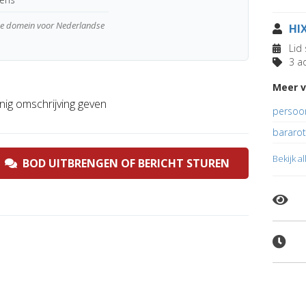
wde domein voor Nederlandse
HI
Lid 
3 ad
Meer v
inig omschrijving geven
persoon
bararoti
Bekijk a
BOD UITBRENGEN OF BERICHT STUREN