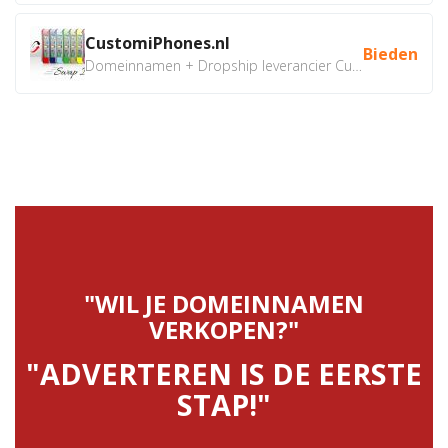
CustomiPhones.nl
Bieden
Domeinnamen + Dropship leverancier CustomiPhones.nl €350...
"WIL JE DOMEINNAMEN
VERKOPEN?"
"ADVERTEREN IS DE EERSTE
STAP!"