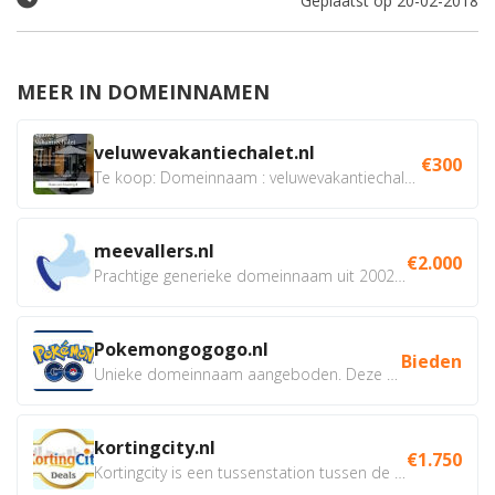
Geplaatst op 20-02-2018
MEER IN DOMEINNAMEN
veluwevakantiechalet.nl
€300
Te koop: Domeinnaam : veluwevakantiechalet.nl Bent u...
meevallers.nl
€2.000
Prachtige generieke domeinnaam uit 2002 eventueel met social...
Pokemongogogo.nl
Bieden
Unieke domeinnaam aangeboden. Deze Domeinnamen hebben...
kortingcity.nl
€1.750
Kortingcity is een tussenstation tussen de winkelier,...