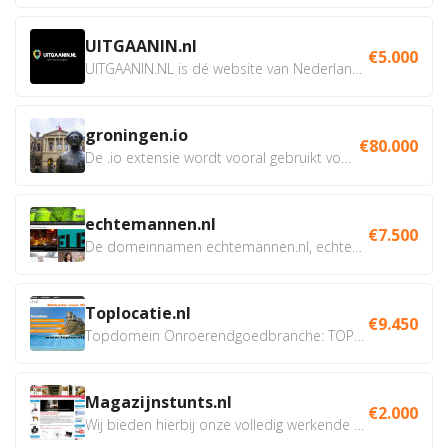
UITGAANIN.nl
€5.000
UITGAANIN.NL is dé website van Nederland waarop jij...
groningen.io
€80.000
De .io extensie wordt vooral gebruikt voor innovatie, bio en...
echtemannen.nl
€7.500
De domeinnamen echtemannen.nl, echtemannen.be en...
Toplocatie.nl
€9.450
Topdomein Onroerendgoedbranche: TOPLOCATIE.nl Betreft:...
Magazijnstunts.nl
€2.000
Wij bieden hierbij onze volledig werkende webshop aan ivm...