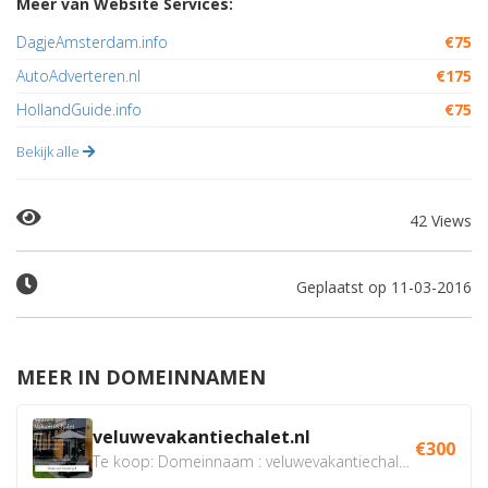
Meer van Website Services:
DagjeAmsterdam.info
€75
AutoAdverteren.nl
€175
HollandGuide.info
€75
Bekijk alle
42 Views
Geplaatst op 11-03-2016
MEER IN DOMEINNAMEN
veluwevakantiechalet.nl
€300
Te koop: Domeinnaam : veluwevakantiechalet.nl Bent u...