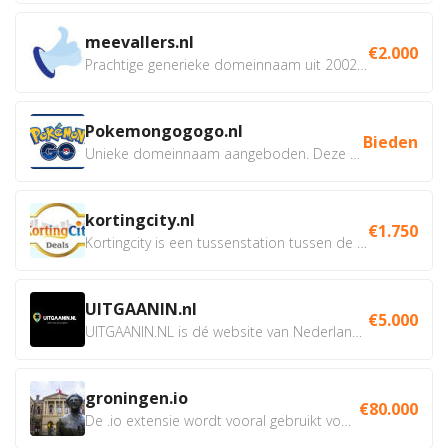
meevallers.nl
€2.000
Prachtige generieke domeinnaam uit 2002 eventueel met social...
Pokemongogogo.nl
Bieden
Unieke domeinnaam aangeboden. Deze Domeinnamen hebben...
kortingcity.nl
€1.750
Kortingcity is een tussenstation tussen de winkelier,...
UITGAANIN.nl
€5.000
UITGAANIN.NL is dé website van Nederland waarop jij...
groningen.io
€80.000
De .io extensie wordt vooral gebruikt voor innovatie, bio en...