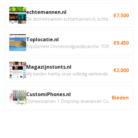
echtemannen.nl
€7.500
De domeinnamen echtemannen.nl, echtemannen.be en...
Toplocatie.nl
€9.450
Topdomein Onroerendgoedbranche: TOPLOCATIE.nl Betreft:...
Magazijnstunts.nl
€2.000
Wij bieden hierbij onze volledig werkende webshop aan ivm...
CustomiPhones.nl
Bieden
Domeinnamen + Dropship leverancier CustomiPhones.nl €350...