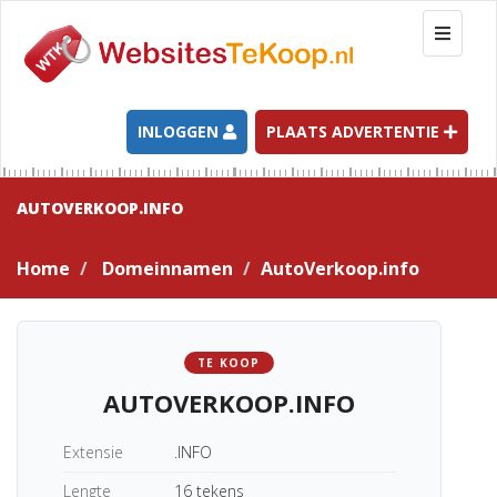
T
o
g
g
l
INLOGGEN
PLAATS ADVERTENTIE
e
n
a
AUTOVERKOOP.INFO
v
i
Home
Domeinnamen
AutoVerkoop.info
g
a
t
i
TE KOOP
o
AUTOVERKOOP.INFO
n
Extensie
.INFO
Lengte
16 tekens