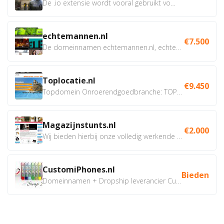
De .io extensie wordt vooral gebruikt voor innovatie, bio en...
echtemannen.nl
€7.500
De domeinnamen echtemannen.nl, echtemannen.be en...
Toplocatie.nl
€9.450
Topdomein Onroerendgoedbranche: TOPLOCATIE.nl Betreft:...
Magazijnstunts.nl
€2.000
Wij bieden hierbij onze volledig werkende webshop aan ivm...
CustomiPhones.nl
Bieden
Domeinnamen + Dropship leverancier CustomiPhones.nl €350...