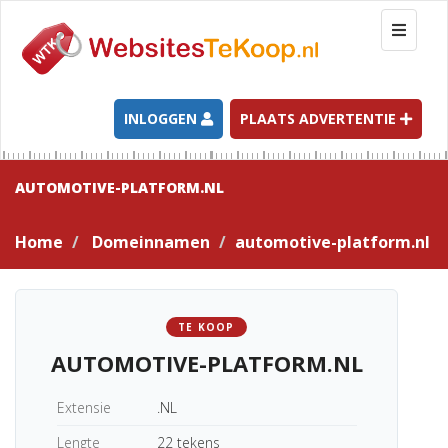
T
o
g
g
l
INLOGGEN
PLAATS ADVERTENTIE
e
n
a
AUTOMOTIVE-PLATFORM.NL
v
i
Home
Domeinnamen
automotive-platform.nl
g
a
t
i
TE KOOP
o
AUTOMOTIVE-PLATFORM.NL
n
Extensie
.NL
Lengte
22 tekens