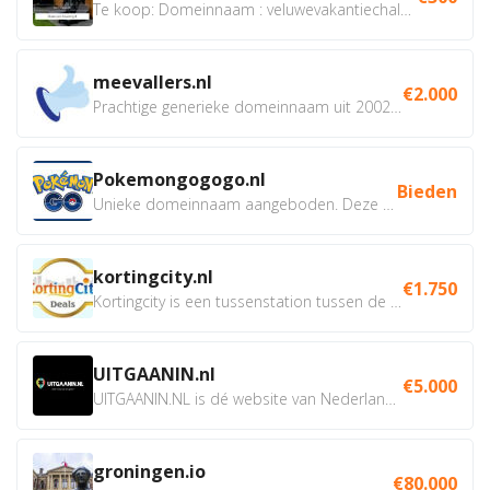
Te koop: Domeinnaam : veluwevakantiechalet.nl Bent u...
meevallers.nl
€2.000
Prachtige generieke domeinnaam uit 2002 eventueel met social...
Pokemongogogo.nl
Bieden
Unieke domeinnaam aangeboden. Deze Domeinnamen hebben...
kortingcity.nl
€1.750
Kortingcity is een tussenstation tussen de winkelier,...
UITGAANIN.nl
€5.000
UITGAANIN.NL is dé website van Nederland waarop jij...
groningen.io
€80.000