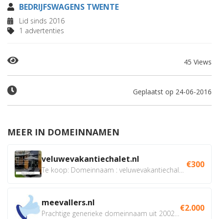
BEDRIJFSWAGENS TWENTE
Lid sinds 2016
1 advertenties
45 Views
Geplaatst op 24-06-2016
MEER IN DOMEINNAMEN
veluwevakantiechalet.nl
€300
Te koop: Domeinnaam : veluwevakantiechalet.nl Bent u...
meevallers.nl
€2.000
Prachtige generieke domeinnaam uit 2002 eventueel met social...