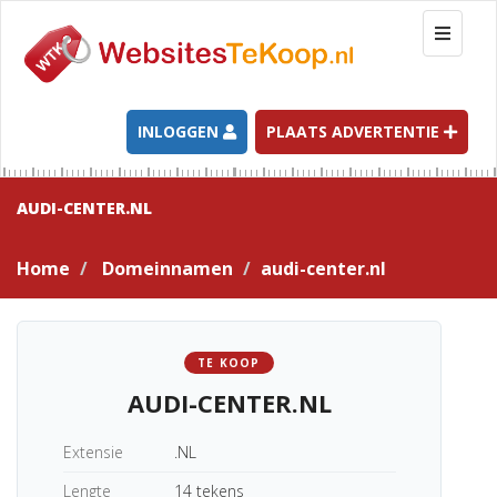
T
o
g
g
l
INLOGGEN
PLAATS ADVERTENTIE
e
n
a
AUDI-CENTER.NL
v
i
Home
Domeinnamen
audi-center.nl
g
a
t
i
TE KOOP
o
AUDI-CENTER.NL
n
Extensie
.NL
Lengte
14 tekens