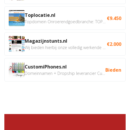
Toplocatie.nl
€9.450
Topdomein Onroerendgoedbranche: TOPLOCATIE.nl Betreft:...
Magazijnstunts.nl
€2.000
Wij bieden hierbij onze volledig werkende webshop aan ivm...
CustomiPhones.nl
Bieden
Domeinnamen + Dropship leverancier CustomiPhones.nl €350...