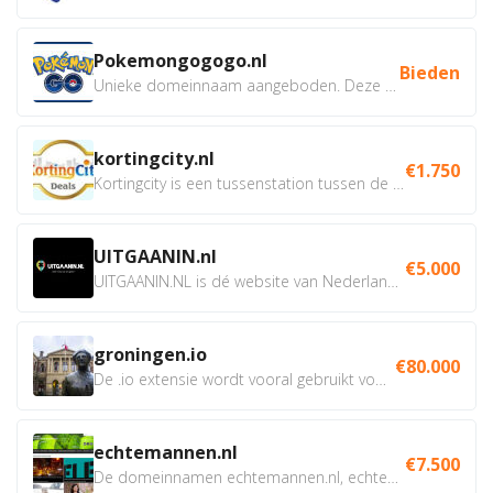
Pokemongogogo.nl
Bieden
Unieke domeinnaam aangeboden. Deze Domeinnamen hebben...
kortingcity.nl
€1.750
Kortingcity is een tussenstation tussen de winkelier,...
UITGAANIN.nl
€5.000
UITGAANIN.NL is dé website van Nederland waarop jij...
groningen.io
€80.000
De .io extensie wordt vooral gebruikt voor innovatie, bio en...
echtemannen.nl
€7.500
De domeinnamen echtemannen.nl, echtemannen.be en...