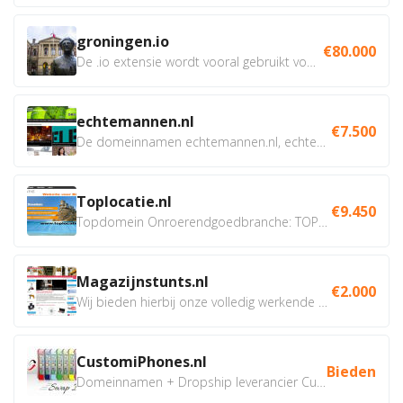
groningen.io
€80.000
De .io extensie wordt vooral gebruikt voor innovatie, bio en...
echtemannen.nl
€7.500
De domeinnamen echtemannen.nl, echtemannen.be en...
Toplocatie.nl
€9.450
Topdomein Onroerendgoedbranche: TOPLOCATIE.nl Betreft:...
Magazijnstunts.nl
€2.000
Wij bieden hierbij onze volledig werkende webshop aan ivm...
CustomiPhones.nl
Bieden
Domeinnamen + Dropship leverancier CustomiPhones.nl €350...