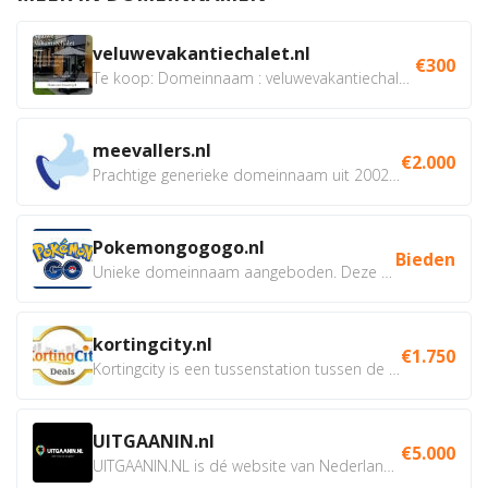
veluwevakantiechalet.nl
€300
Te koop: Domeinnaam : veluwevakantiechalet.nl Bent u...
meevallers.nl
€2.000
Prachtige generieke domeinnaam uit 2002 eventueel met social...
Pokemongogogo.nl
Bieden
Unieke domeinnaam aangeboden. Deze Domeinnamen hebben...
kortingcity.nl
€1.750
Kortingcity is een tussenstation tussen de winkelier,...
UITGAANIN.nl
€5.000
UITGAANIN.NL is dé website van Nederland waarop jij...