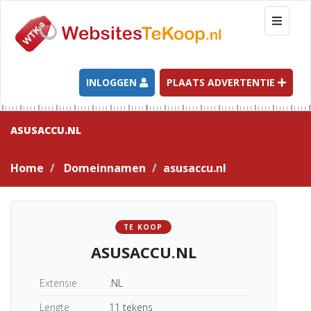
T
o
g
g
l
INLOGGEN
PLAATS ADVERTENTIE
e
n
a
ASUSACCU.NL
v
i
Home
Domeinnamen
asusaccu.nl
g
a
t
i
TE KOOP
o
ASUSACCU.NL
n
Extensie
.NL
Lengte
11 tekens