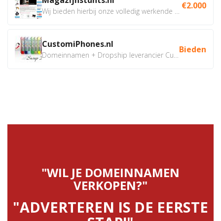
€2.000
Wij bieden hierbij onze volledig werkende webshop aan ivm...
CustomiPhones.nl
Bieden
Domeinnamen + Dropship leverancier CustomiPhones.nl €350...
"WIL JE DOMEINNAMEN
VERKOPEN?"
"ADVERTEREN IS DE EERSTE