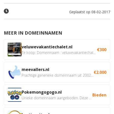
Geplaatst op 08-02-2017
MEER IN DOMEINNAMEN
veluwevakantiechalet.nl
€300
Te koop: Domeinnaam : veluwevakantiechalet.nl Bent u...
meevallers.nl
€2.000
Prachtige generieke domeinnaam uit 2002 eventueel met social...
Pokemongogogo.nl
Bieden
Unieke domeinnaam aangeboden. Deze Domeinnamen hebben...