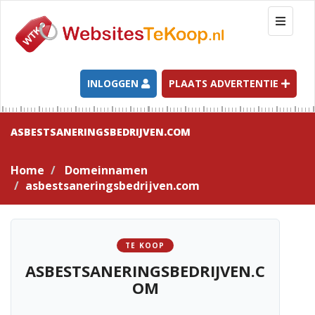
T
o
g
g
l
INLOGGEN
PLAATS ADVERTENTIE
e
n
a
ASBESTSANERINGSBEDRIJVEN.COM
v
i
Home
Domeinnamen
g
asbestsaneringsbedrijven.com
a
t
i
o
TE KOOP
n
ASBESTSANERINGSBEDRIJVEN.C
OM