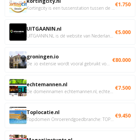
kortingcity.nl
€1.750
Kortingcity is een tussenstation tussen de winkelier,...
UITGAANIN.nl
€5.000
UITGAANIN.NL is dé website van Nederland waarop jij...
groningen.io
€80.000
De .io extensie wordt vooral gebruikt voor innovatie, bio en...
echtemannen.nl
€7.500
De domeinnamen echtemannen.nl, echtemannen.be en...
Toplocatie.nl
€9.450
Topdomein Onroerendgoedbranche: TOPLOCATIE.nl Betreft:...
Magazijnstunts.nl