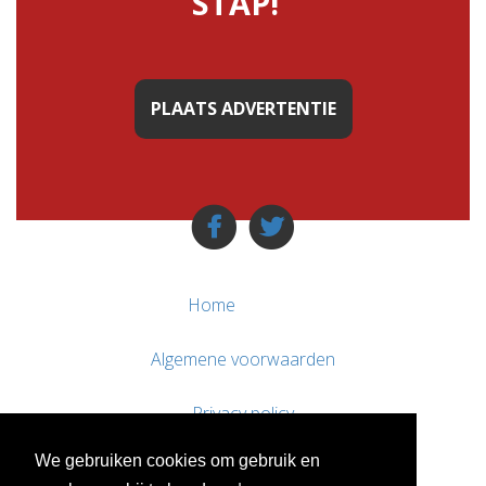
STAP!"
PLAATS ADVERTENTIE
Home
Algemene voorwaarden
Privacy policy
We gebruiken cookies om gebruik en
Contact / Support