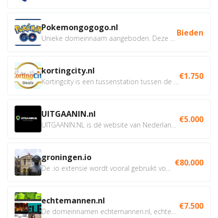
Pokemongogogo.nl
Bieden
Unieke domeinnaam aangeboden. Deze Domeinnamen hebben...
kortingcity.nl
€1.750
Kortingcity is een tussenstation tussen de winkelier,...
UITGAANIN.nl
€5.000
UITGAANIN.NL is dé website van Nederland waarop jij...
groningen.io
€80.000
De .io extensie wordt vooral gebruikt voor innovatie, bio en...
echtemannen.nl
€7.500
De domeinnamen echtemannen.nl, echtemannen.be en...