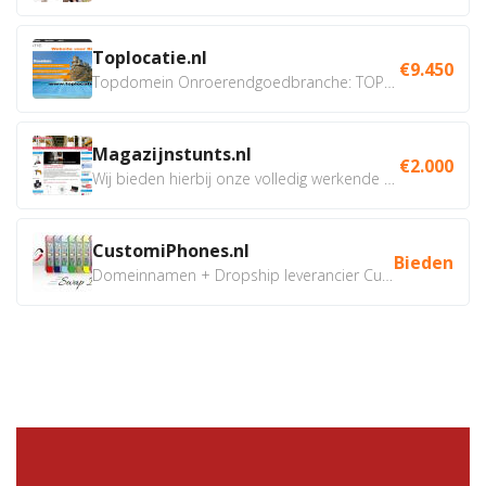
Toplocatie.nl
€9.450
Topdomein Onroerendgoedbranche: TOPLOCATIE.nl Betreft:...
Magazijnstunts.nl
€2.000
Wij bieden hierbij onze volledig werkende webshop aan ivm...
CustomiPhones.nl
Bieden
Domeinnamen + Dropship leverancier CustomiPhones.nl €350...