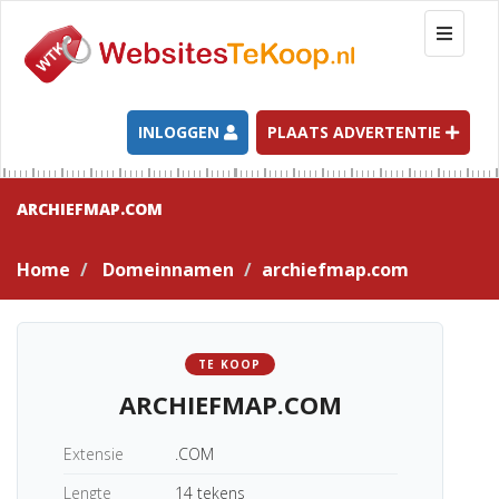
T
o
g
g
l
INLOGGEN
PLAATS ADVERTENTIE
e
n
a
ARCHIEFMAP.COM
v
i
Home
Domeinnamen
archiefmap.com
g
a
t
i
TE KOOP
o
ARCHIEFMAP.COM
n
Extensie
.COM
Lengte
14 tekens