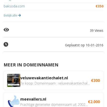
baksoda.com
€350
Bekijk alle
39 Views
Geplaatst op 10-01-2016
MEER IN DOMEINNAMEN
veluwevakantiechalet.nl
€300
Te koop: Domeinnaam : veluwevakantiechalet.nl Bent u...
meevallers.nl
€2.000
Prachtige generieke domeinnaam uit 2002 eventueel met social...