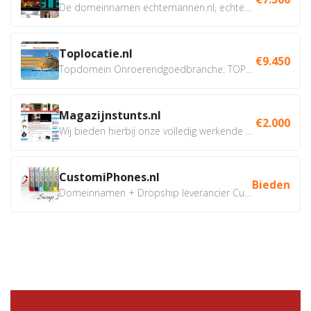
De domeinnamen echtemannen.nl, echtemannen.be en...
Toplocatie.nl
€9.450
Topdomein Onroerendgoedbranche: TOPLOCATIE.nl Betreft:...
Magazijnstunts.nl
€2.000
Wij bieden hierbij onze volledig werkende webshop aan ivm...
CustomiPhones.nl
Bieden
Domeinnamen + Dropship leverancier CustomiPhones.nl €350...