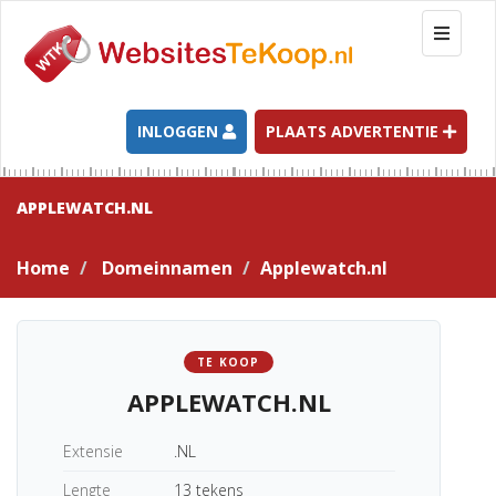
T
o
g
g
l
INLOGGEN
PLAATS ADVERTENTIE
e
n
a
APPLEWATCH.NL
v
i
Home
Domeinnamen
Applewatch.nl
g
a
t
i
TE KOOP
o
APPLEWATCH.NL
n
Extensie
.NL
Lengte
13 tekens