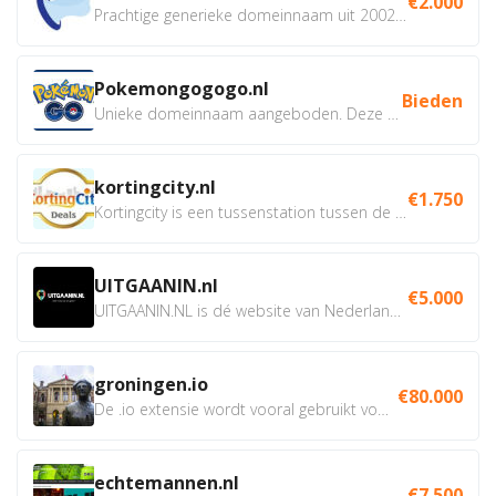
€2.000
Prachtige generieke domeinnaam uit 2002 eventueel met social...
Pokemongogogo.nl
Bieden
Unieke domeinnaam aangeboden. Deze Domeinnamen hebben...
kortingcity.nl
€1.750
Kortingcity is een tussenstation tussen de winkelier,...
UITGAANIN.nl
€5.000
UITGAANIN.NL is dé website van Nederland waarop jij...
groningen.io
€80.000
De .io extensie wordt vooral gebruikt voor innovatie, bio en...
echtemannen.nl
€7.500