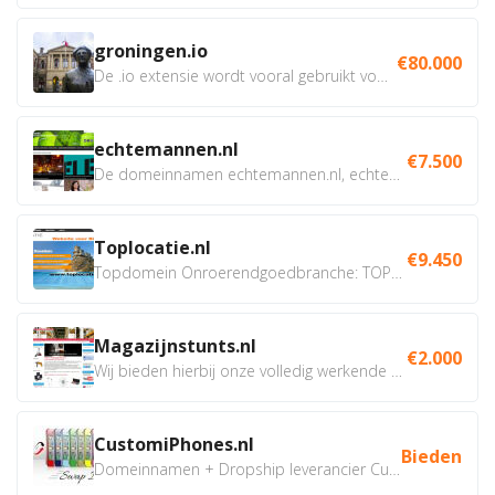
groningen.io
€80.000
De .io extensie wordt vooral gebruikt voor innovatie, bio en...
echtemannen.nl
€7.500
De domeinnamen echtemannen.nl, echtemannen.be en...
Toplocatie.nl
€9.450
Topdomein Onroerendgoedbranche: TOPLOCATIE.nl Betreft:...
Magazijnstunts.nl
€2.000
Wij bieden hierbij onze volledig werkende webshop aan ivm...
CustomiPhones.nl
Bieden
Domeinnamen + Dropship leverancier CustomiPhones.nl €350...