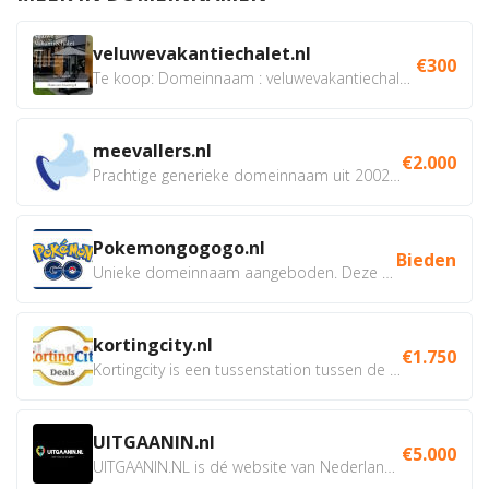
veluwevakantiechalet.nl
€300
Te koop: Domeinnaam : veluwevakantiechalet.nl Bent u...
meevallers.nl
€2.000
Prachtige generieke domeinnaam uit 2002 eventueel met social...
Pokemongogogo.nl
Bieden
Unieke domeinnaam aangeboden. Deze Domeinnamen hebben...
kortingcity.nl
€1.750
Kortingcity is een tussenstation tussen de winkelier,...
UITGAANIN.nl
€5.000
UITGAANIN.NL is dé website van Nederland waarop jij...