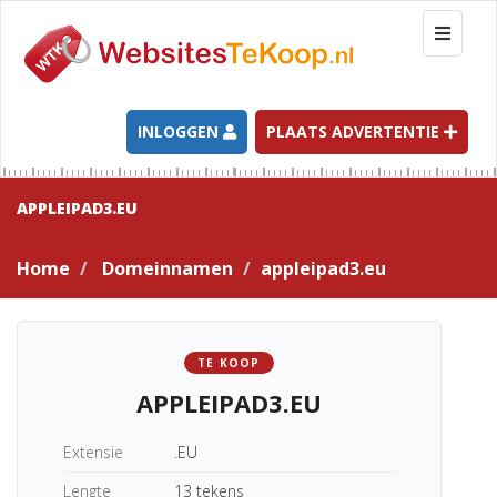
T
o
g
g
l
INLOGGEN
PLAATS ADVERTENTIE
e
n
a
APPLEIPAD3.EU
v
i
Home
Domeinnamen
appleipad3.eu
g
a
t
i
TE KOOP
o
APPLEIPAD3.EU
n
Extensie
.EU
Lengte
13 tekens