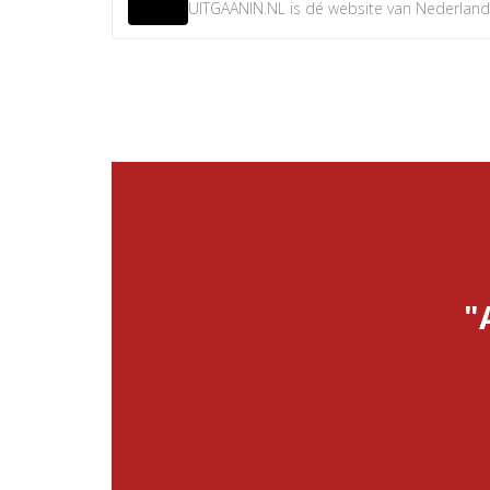
UITGAANIN.NL is dé website van Nederland w
"