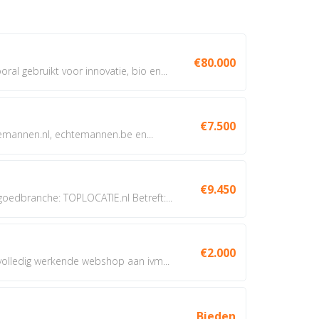
€80.000
oral gebruikt voor innovatie, bio en...
€7.500
annen.nl, echtemannen.be en...
€9.450
dbranche: TOPLOCATIE.nl Betreft:...
€2.000
 volledig werkende webshop aan ivm...
Bieden