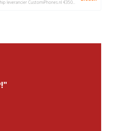
 leverancier CustomiPhones.nl €350...
!"