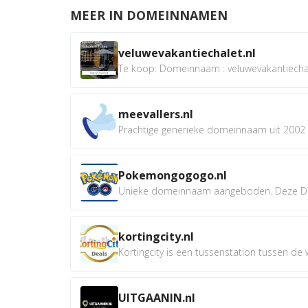
MEER IN DOMEINNAMEN
veluwevakantiechalet.nl
Te koop: Domeinnaam : veluwevakantiechale
meevallers.nl
Prachtige generieke domeinnaam uit 2002 e
Pokemongogogo.nl
Unieke domeinnaam aangeboden. Deze D
kortingcity.nl
Kortingcity is een tussenstation tussen de wi
UITGAANIN.nl