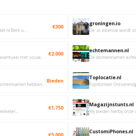
groningen.io
€300
t.nl Bent u...
De .io extensie wordt vo
echtemannen.nl
€2.000
ventueel met social...
De domeinnamen echtem
Toplocatie.nl
Bieden
omeinnamen hebben...
Topdomein Onroerendgoe
Magazijnstunts.nl
€1.750
nkelier,...
Wij bieden hierbij onze
CustomiPhones.nl
€5.000