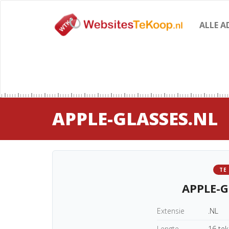
ALLE A
APPLE-GLASSES.NL
TE
APPLE-G
Extensie
.NL
Lengte
16 te