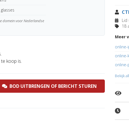
 glasses
CT
Lid 
wde domein voor Nederlandse
18 a
Meer v
online-
.
online-
te koop is.
online-
Bekijk a
BOD UITBRENGEN OF BERICHT STUREN