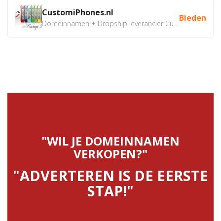
CustomiPhones.nl
Bieden
Domeinnamen + Dropship leverancier CustomiPhones.nl €350...
"WIL JE DOMEINNAMEN
VERKOPEN?"
"ADVERTEREN IS DE EERSTE
STAP!"