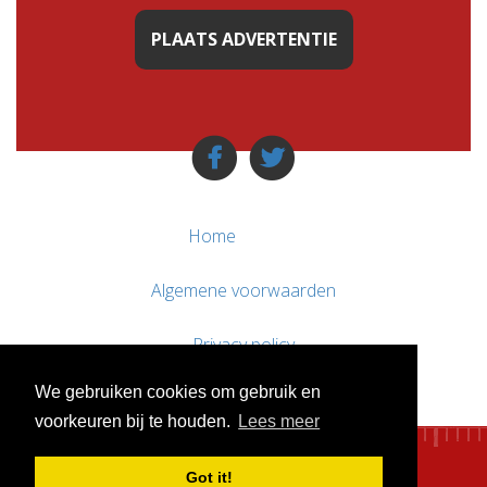
PLAATS ADVERTENTIE
Home
Algemene voorwaarden
Privacy policy
We gebruiken cookies om gebruik en
Contact / Support
voorkeuren bij te houden.
Lees meer
Got it!