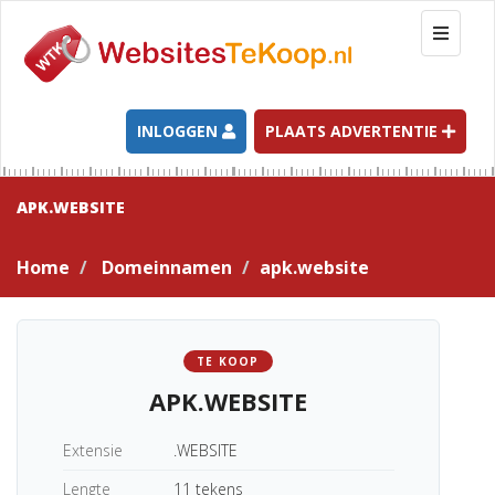
T
o
g
g
l
INLOGGEN
PLAATS ADVERTENTIE
e
n
a
APK.WEBSITE
v
i
Home
Domeinnamen
apk.website
g
a
t
i
TE KOOP
o
APK.WEBSITE
n
Extensie
.WEBSITE
Lengte
11 tekens