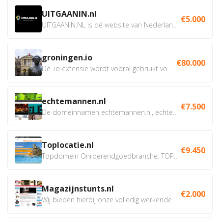
UITGAANIN.nl
€5.000
UITGAANIN.NL is dé website van Nederland waarop jij...
groningen.io
€80.000
De .io extensie wordt vooral gebruikt voor innovatie, bio en...
echtemannen.nl
€7.500
De domeinnamen echtemannen.nl, echtemannen.be en...
Toplocatie.nl
€9.450
Topdomein Onroerendgoedbranche: TOPLOCATIE.nl Betreft:...
Magazijnstunts.nl
€2.000
Wij bieden hierbij onze volledig werkende webshop aan ivm...