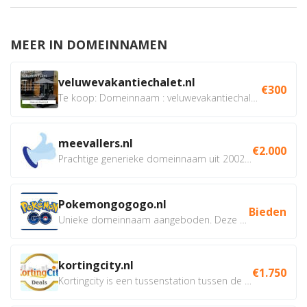
MEER IN DOMEINNAMEN
veluwevakantiechalet.nl
€300
Te koop: Domeinnaam : veluwevakantiechalet.nl Bent u...
meevallers.nl
€2.000
Prachtige generieke domeinnaam uit 2002 eventueel met social...
Pokemongogogo.nl
Bieden
Unieke domeinnaam aangeboden. Deze Domeinnamen hebben...
kortingcity.nl
€1.750
Kortingcity is een tussenstation tussen de winkelier,...