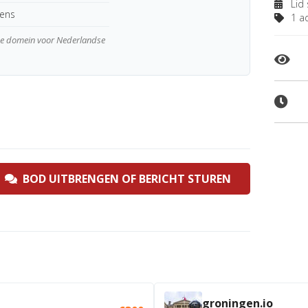
Lid 
kens
1 ad
wde domein voor Nederlandse
BOD UITBRENGEN OF BERICHT STUREN
groningen.io