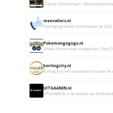
Te koop: Domeinnaam : veluwevakantiechale
meevallers.nl
Prachtige generieke domeinnaam uit 2002 e
Pokemongogogo.nl
Unieke domeinnaam aangeboden. Deze D
kortingcity.nl
Kortingcity is een tussenstation tussen de wi
UITGAANIN.nl
UITGAANIN.NL is dé website van Nederland w