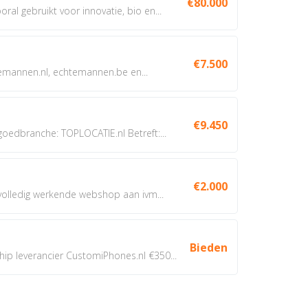
€80.000
oral gebruikt voor innovatie, bio en...
€7.500
annen.nl, echtemannen.be en...
€9.450
dbranche: TOPLOCATIE.nl Betreft:...
€2.000
 volledig werkende webshop aan ivm...
Bieden
 leverancier CustomiPhones.nl €350...