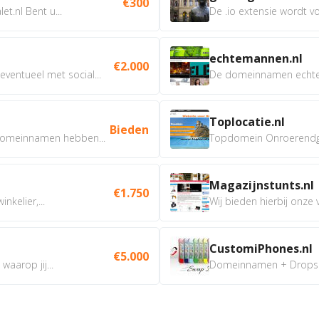
€300
t.nl Bent u...
De .io extensie wordt vo
echtemannen.nl
€2.000
ventueel met social...
De domeinnamen echtem
Toplocatie.nl
Bieden
omeinnamen hebben...
Topdomein Onroerendgoe
Magazijnstunts.nl
€1.750
nkelier,...
Wij bieden hierbij onze
CustomiPhones.nl
€5.000
aarop jij...
Domeinnamen + Dropship