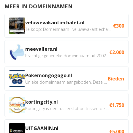
MEER IN DOMEINNAMEN
veluwevakantiechalet.nl
€300
Te koop: Domeinnaam : veluwevakantiechalet.nl Bent u...
meevallers.nl
€2.000
Prachtige generieke domeinnaam uit 2002 eventueel met social...
Pokemongogogo.nl
Bieden
Unieke domeinnaam aangeboden. Deze Domeinnamen hebben...
kortingcity.nl
€1.750
Kortingcity is een tussenstation tussen de winkelier,...
UITGAANIN.nl
€5.000