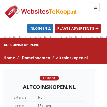
T
o
g
g
l
INLOGGEN
PLAATS ADVERTENTIE
e
n
a
ALTCOINSKOPEN.NL
v
i
Home
Domeinnamen
altcoinskopen.nl
g
a
t
i
TE KOOP
o
ALTCOINSKOPEN.NL
n
Extensie
.NL
Lengte
16 tekens