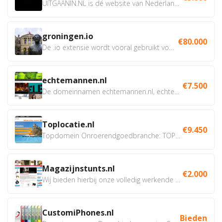
UITGAANIN.NL is dé website van Nederland waarop jij...
groningen.io
€80.000
De .io extensie wordt vooral gebruikt voor innovatie, bio en...
echtemannen.nl
€7.500
De domeinnamen echtemannen.nl, echtemannen.be en...
Toplocatie.nl
€9.450
Topdomein Onroerendgoedbranche: TOPLOCATIE.nl Betreft:...
Magazijnstunts.nl
€2.000
Wij bieden hierbij onze volledig werkende webshop aan ivm...
CustomiPhones.nl
Bieden