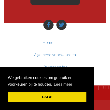
Home
Algemene voorwaarden
Privacy policy
We gebruiken cookies om gebruik en
Contact / Support
voorkeuren bij te houden.
Lees meer
Got it!
© WebsitesTeKoop.nl 2010 - 2026