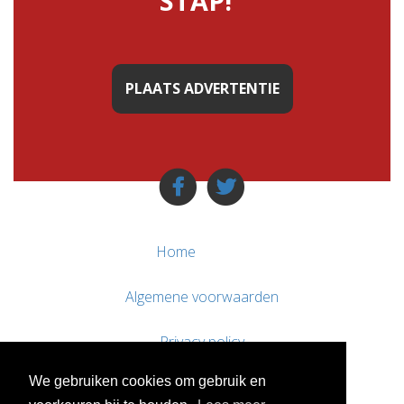
STAP!"
PLAATS ADVERTENTIE
Home
Algemene voorwaarden
Privacy policy
We gebruiken cookies om gebruik en
Contact / Support