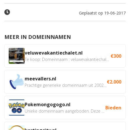
Geplaatst op 19-06-2017
MEER IN DOMEINNAMEN
veluwevakantiechalet.nl
€300
Te koop: Domeinnaam : veluwevakantiechalet.nl Bent u...
meevallers.nl
€2.000
Prachtige generieke domeinnaam uit 2002 eventueel met social...
Pokemongogogo.nl
Bieden
Unieke domeinnaam aangeboden. Deze Domeinnamen hebben...