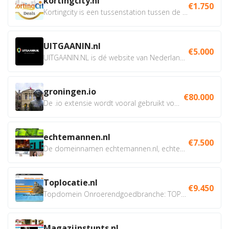
kortingcity.nl
€1.750
Kortingcity is een tussenstation tussen de winkelier,...
UITGAANIN.nl
€5.000
UITGAANIN.NL is dé website van Nederland waarop jij...
groningen.io
€80.000
De .io extensie wordt vooral gebruikt voor innovatie, bio en...
echtemannen.nl
€7.500
De domeinnamen echtemannen.nl, echtemannen.be en...
Toplocatie.nl
€9.450
Topdomein Onroerendgoedbranche: TOPLOCATIE.nl Betreft:...
Magazijnstunts.nl