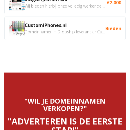
€2.000
Wij bieden hierbij onze volledig werkende webshop aan ivm...
CustomiPhones.nl
Bieden
Domeinnamen + Dropship leverancier CustomiPhones.nl €350...
"WIL JE DOMEINNAMEN
VERKOPEN?"
"ADVERTEREN IS DE EERSTE