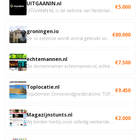
UITGAANIN.nl
€5.000
UITGAANIN.NL is dé website van Nederland waarop jij...
groningen.io
€80.000
De .io extensie wordt vooral gebruikt voor innovatie, bio en...
echtemannen.nl
€7.500
De domeinnamen echtemannen.nl, echtemannen.be en...
Toplocatie.nl
€9.450
Topdomein Onroerendgoedbranche: TOPLOCATIE.nl Betreft:...
Magazijnstunts.nl
€2.000
Wij bieden hierbij onze volledig werkende webshop aan ivm...