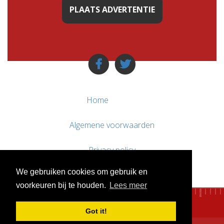
PLAATS ADVERTENTIE
Home
Algemene voorwaarden
Privacy policy
We gebruiken cookies om gebruik en
Contact / Support
voorkeuren bij te houden.
Lees meer
Got it!