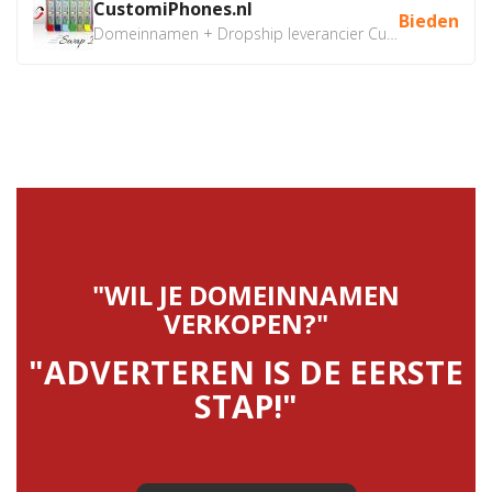
CustomiPhones.nl
Bieden
Domeinnamen + Dropship leverancier CustomiPhones.nl €350...
"WIL JE DOMEINNAMEN
VERKOPEN?"
"ADVERTEREN IS DE EERSTE
STAP!"