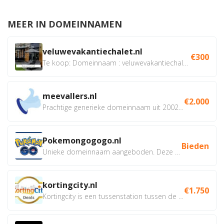
MEER IN DOMEINNAMEN
veluwevakantiechalet.nl
€300
Te koop: Domeinnaam : veluwevakantiechalet.nl Bent u...
meevallers.nl
€2.000
Prachtige generieke domeinnaam uit 2002 eventueel met social...
Pokemongogogo.nl
Bieden
Unieke domeinnaam aangeboden. Deze Domeinnamen hebben...
kortingcity.nl
€1.750
Kortingcity is een tussenstation tussen de winkelier,...