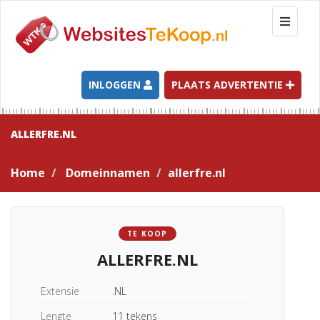
T
o
g
g
l
INLOGGEN
PLAATS ADVERTENTIE
e
n
a
ALLERFRE.NL
v
i
Home
Domeinnamen
allerfre.nl
g
a
t
i
TE KOOP
o
ALLERFRE.NL
n
Extensie
.NL
Lengte
11 tekens