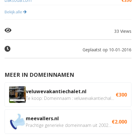
baksoda.com
€350
Bekijk alle
33 Views
Geplaatst op 10-01-2016
MEER IN DOMEINNAMEN
veluwevakantiechalet.nl
€300
Te koop: Domeinnaam : veluwevakantiechalet.nl Bent u...
meevallers.nl
€2.000
Prachtige generieke domeinnaam uit 2002 eventueel met social...