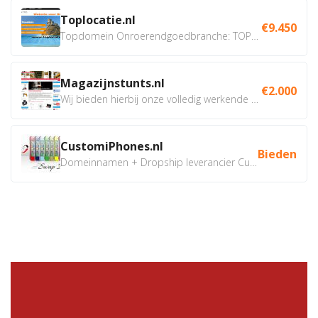
Toplocatie.nl
€9.450
Topdomein Onroerendgoedbranche: TOPLOCATIE.nl Betreft:...
Magazijnstunts.nl
€2.000
Wij bieden hierbij onze volledig werkende webshop aan ivm...
CustomiPhones.nl
Bieden
Domeinnamen + Dropship leverancier CustomiPhones.nl €350...