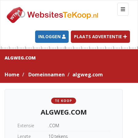
T
o
g
g
l
INLOGGEN
PLAATS ADVERTENTIE
e
n
a
ALGWEG.COM
v
i
Home
Domeinnamen
algweg.com
g
a
t
i
TE KOOP
o
ALGWEG.COM
n
Extensie
.COM
Lengte
10 tekens