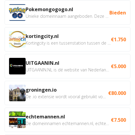
Pokemongogogo.nl
Bieden
Unieke domeinnaam aangeboden. Deze Domeinnamen hebben...
kortingcity.nl
€1.750
Kortingcity is een tussenstation tussen de winkelier,...
UITGAANIN.nl
€5.000
UITGAANIN.NL is dé website van Nederland waarop jij...
groningen.io
€80.000
De .io extensie wordt vooral gebruikt voor innovatie, bio en...
echtemannen.nl
€7.500
De domeinnamen echtemannen.nl, echtemannen.be en...