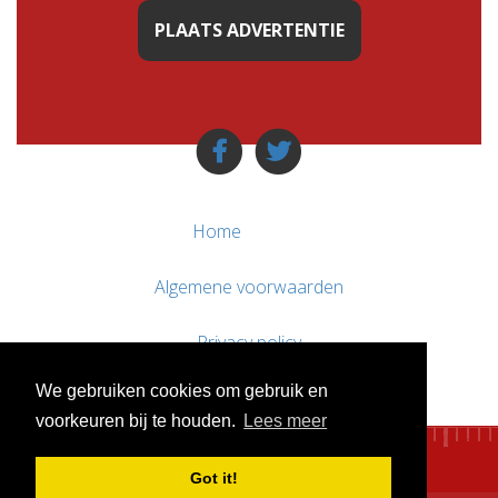
PLAATS ADVERTENTIE
Home
Algemene voorwaarden
Privacy policy
We gebruiken cookies om gebruik en
Contact / Support
voorkeuren bij te houden.
Lees meer
Got it!