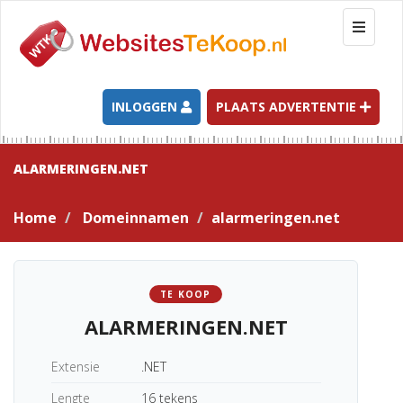
T
o
g
g
l
INLOGGEN
PLAATS ADVERTENTIE
e
n
a
ALARMERINGEN.NET
v
i
Home
Domeinnamen
alarmeringen.net
g
a
t
i
TE KOOP
o
ALARMERINGEN.NET
n
Extensie
.NET
Lengte
16 tekens