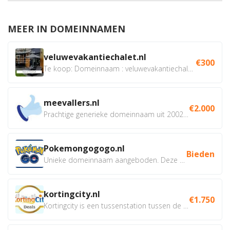
MEER IN DOMEINNAMEN
veluwevakantiechalet.nl
€300
Te koop: Domeinnaam : veluwevakantiechalet.nl Bent u...
meevallers.nl
€2.000
Prachtige generieke domeinnaam uit 2002 eventueel met social...
Pokemongogogo.nl
Bieden
Unieke domeinnaam aangeboden. Deze Domeinnamen hebben...
kortingcity.nl
€1.750
Kortingcity is een tussenstation tussen de winkelier,...