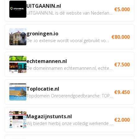
UITGAANIN.nl
€5.000
UITGAANIN.NL is dé website van Nederland waarop jij...
groningen.io
€80.000
De .io extensie wordt vooral gebruikt voor innovatie, bio en...
echtemannen.nl
€7.500
De domeinnamen echtemannen.nl, echtemannen.be en...
Toplocatie.nl
€9.450
Topdomein Onroerendgoedbranche: TOPLOCATIE.nl Betreft:...
Magazijnstunts.nl
€2.000
Wij bieden hierbij onze volledig werkende webshop aan ivm...