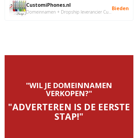
CustomiPhones.nl
Bieden
Domeinnamen + Dropship leverancier CustomiPhones.nl €350...
"WIL JE DOMEINNAMEN
VERKOPEN?"
"ADVERTEREN IS DE EERSTE
STAP!"