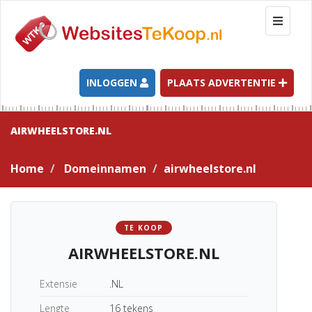
T
o
g
g
l
INLOGGEN
PLAATS ADVERTENTIE
e
n
a
AIRWHEELSTORE.NL
v
i
Home
Domeinnamen
airwheelstore.nl
g
a
t
i
TE KOOP
o
AIRWHEELSTORE.NL
n
Extensie
.NL
Lengte
16 tekens