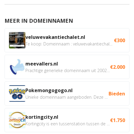
MEER IN DOMEINNAMEN
veluwevakantiechalet.nl
€300
Te koop: Domeinnaam : veluwevakantiechalet.nl Bent u...
meevallers.nl
€2.000
Prachtige generieke domeinnaam uit 2002 eventueel met social...
Pokemongogogo.nl
Bieden
Unieke domeinnaam aangeboden. Deze Domeinnamen hebben...
kortingcity.nl
€1.750
Kortingcity is een tussenstation tussen de winkelier,...