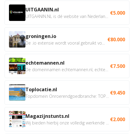
UITGAANIN.nl
€5.000
UITGAANIN.NL is dé website van Nederland waarop jij...
groningen.io
€80.000
De .io extensie wordt vooral gebruikt voor innovatie, bio en...
echtemannen.nl
€7.500
De domeinnamen echtemannen.nl, echtemannen.be en...
Toplocatie.nl
€9.450
Topdomein Onroerendgoedbranche: TOPLOCATIE.nl Betreft:...
Magazijnstunts.nl
€2.000
Wij bieden hierbij onze volledig werkende webshop aan ivm...