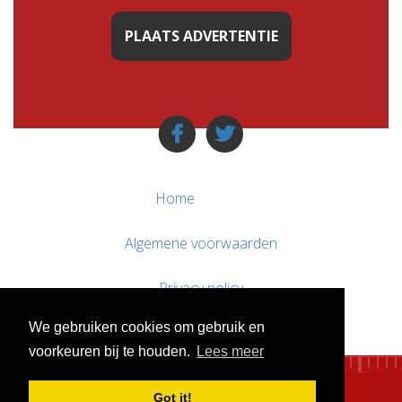
PLAATS ADVERTENTIE
Home
Algemene voorwaarden
Privacy policy
We gebruiken cookies om gebruik en
Contact / Support
voorkeuren bij te houden.
Lees meer
Got it!