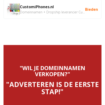
CustomiPhones.nl
Bieden
Domeinnamen + Dropship leverancier CustomiPhones.nl €350...
"WIL JE DOMEINNAMEN
VERKOPEN?"
"ADVERTEREN IS DE EERSTE
STAP!"