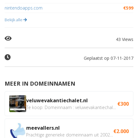
nintendoapps.com
€599
Bekijk alle
43 Views
Geplaatst op 07-11-2017
MEER IN DOMEINNAMEN
veluwevakantiechalet.nl
€300
Te koop: Domeinnaam : veluwevakantiechalet.nl Bent u...
meevallers.nl
€2.000
Prachtige generieke domeinnaam uit 2002 eventueel met social...