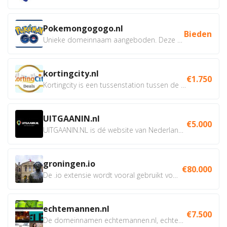
Pokemongogogo.nl
Bieden
Unieke domeinnaam aangeboden. Deze Domeinnamen hebben...
kortingcity.nl
€1.750
Kortingcity is een tussenstation tussen de winkelier,...
UITGAANIN.nl
€5.000
UITGAANIN.NL is dé website van Nederland waarop jij...
groningen.io
€80.000
De .io extensie wordt vooral gebruikt voor innovatie, bio en...
echtemannen.nl
€7.500
De domeinnamen echtemannen.nl, echtemannen.be en...