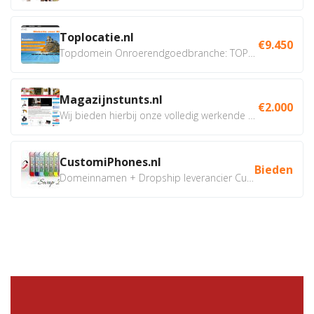
Toplocatie.nl
€9.450
Topdomein Onroerendgoedbranche: TOPLOCATIE.nl Betreft:...
Magazijnstunts.nl
€2.000
Wij bieden hierbij onze volledig werkende webshop aan ivm...
CustomiPhones.nl
Bieden
Domeinnamen + Dropship leverancier CustomiPhones.nl €350...