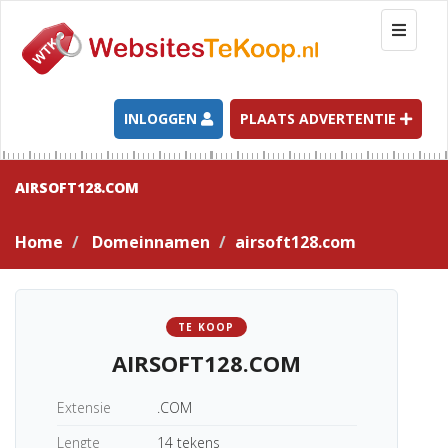
T
o
g
g
l
INLOGGEN
PLAATS ADVERTENTIE
e
n
a
AIRSOFT128.COM
v
i
Home
Domeinnamen
airsoft128.com
g
a
t
i
TE KOOP
o
AIRSOFT128.COM
n
Extensie
.COM
Lengte
14 tekens