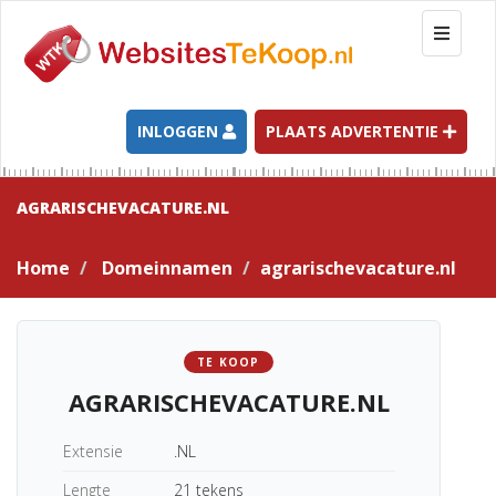
T
o
g
g
l
INLOGGEN
PLAATS ADVERTENTIE
e
n
a
AGRARISCHEVACATURE.NL
v
i
Home
Domeinnamen
agrarischevacature.nl
g
a
t
i
TE KOOP
o
AGRARISCHEVACATURE.NL
n
Extensie
.NL
Lengte
21 tekens