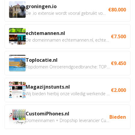
groningen.io
€80.000
De .io extensie wordt vooral gebruikt voor innovatie, bio en...
echtemannen.nl
€7.500
De domeinnamen echtemannen.nl, echtemannen.be en...
Toplocatie.nl
€9.450
Topdomein Onroerendgoedbranche: TOPLOCATIE.nl Betreft:...
Magazijnstunts.nl
€2.000
Wij bieden hierbij onze volledig werkende webshop aan ivm...
CustomiPhones.nl
Bieden
Domeinnamen + Dropship leverancier CustomiPhones.nl €350...