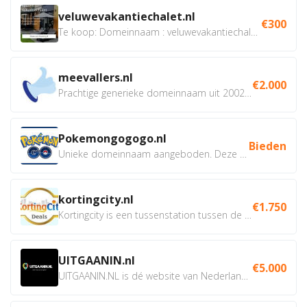
veluwevakantiechalet.nl
€300
Te koop: Domeinnaam : veluwevakantiechalet.nl Bent u...
meevallers.nl
€2.000
Prachtige generieke domeinnaam uit 2002 eventueel met social...
Pokemongogogo.nl
Bieden
Unieke domeinnaam aangeboden. Deze Domeinnamen hebben...
kortingcity.nl
€1.750
Kortingcity is een tussenstation tussen de winkelier,...
UITGAANIN.nl
€5.000
UITGAANIN.NL is dé website van Nederland waarop jij...