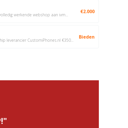
€2.000
 volledig werkende webshop aan ivm...
Bieden
 leverancier CustomiPhones.nl €350...
!"