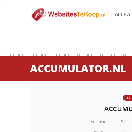
ALLE A
ACCUMULATOR.NL
TE
ACCUMU
Extensie
.NL
Lengte
14 te