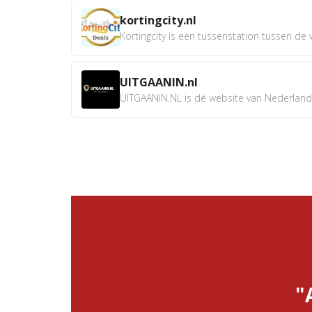
kortingcity.nl
Kortingcity is een tussenstation tussen de wi
UITGAANIN.nl
UITGAANIN.NL is dé website van Nederland w
"