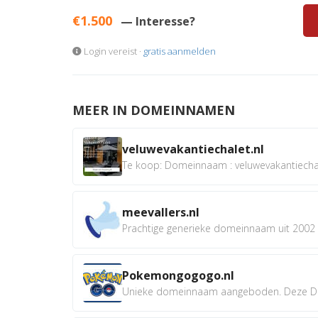
€1.500
— Interesse?
Login vereist ·
gratis aanmelden
MEER IN DOMEINNAMEN
veluwevakantiechalet.nl
Te koop: Domeinnaam : veluwevakantiechale
meevallers.nl
Prachtige generieke domeinnaam uit 2002 e
Pokemongogogo.nl
Unieke domeinnaam aangeboden. Deze D