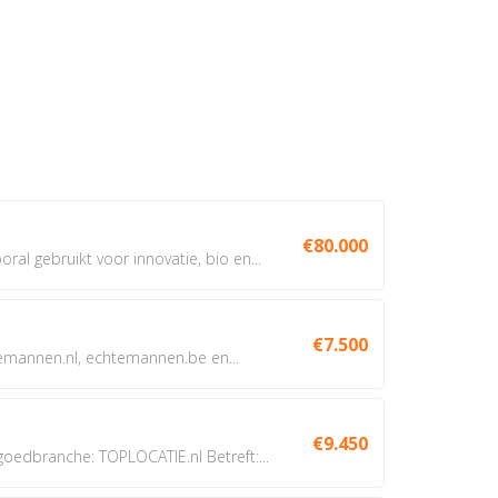
€80.000
oral gebruikt voor innovatie, bio en...
€7.500
annen.nl, echtemannen.be en...
€9.450
dbranche: TOPLOCATIE.nl Betreft:...