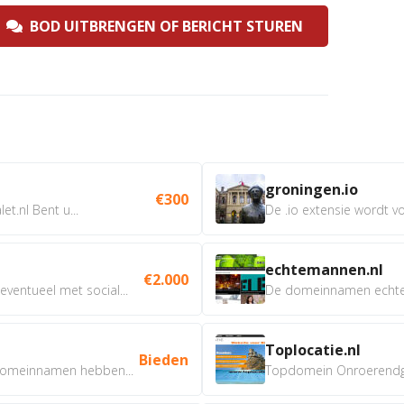
BOD UITBRENGEN OF BERICHT STUREN
groningen.io
€300
t.nl Bent u...
De .io extensie wordt vo
echtemannen.nl
€2.000
ventueel met social...
De domeinnamen echtem
Toplocatie.nl
Bieden
omeinnamen hebben...
Topdomein Onroerendgoe