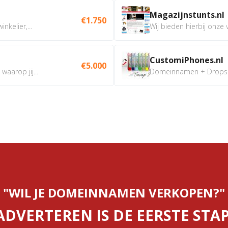
Magazijnstunts.nl
€1.750
nkelier,...
Wij bieden hierbij onze
CustomiPhones.nl
€5.000
aarop jij...
Domeinnamen + Dropship
"WIL JE DOMEINNAMEN VERKOPEN?"
ADVERTEREN IS DE EERSTE STAP