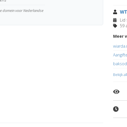
wde domein voor Nederlandse
WT
Lid 
59 a
Meer v
wiarda.
Aangift
baksod
Bekijk a