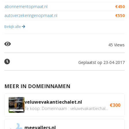
abonnementopmaat.nl
€450
autoverzekeringenopmaat.nl
€550
Bekijk alle
45 Views
Geplaatst op 23-04-2017
MEER IN DOMEINNAMEN
veluwevakantiechalet.nl
€300
Te koop: Domeinnaam : veluwevakantiechalet.nl Bent u...
meevallers.nl