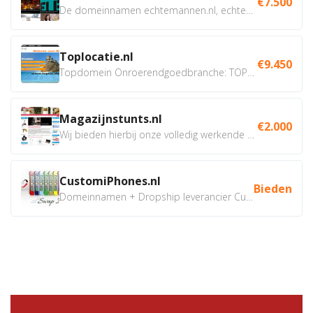
€7.500
De domeinnamen echtemannen.nl, echtemannen.be en...
Toplocatie.nl
€9.450
Topdomein Onroerendgoedbranche: TOPLOCATIE.nl Betreft:...
Magazijnstunts.nl
€2.000
Wij bieden hierbij onze volledig werkende webshop aan ivm...
CustomiPhones.nl
Bieden
Domeinnamen + Dropship leverancier CustomiPhones.nl €350...