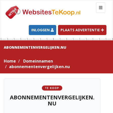
T
o
g
g
l
INLOGGEN
PLAATS ADVERTENTIE
e
n
a
ABONNEMENTENVERGELIJKEN.NU
v
i
Home
Domeinnamen
g
abonnementenvergelijken.nu
a
t
i
o
TE KOOP
n
ABONNEMENTENVERGELIJKEN.
NU