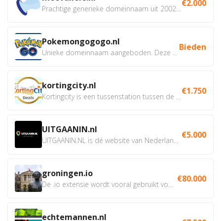
€2.000
Prachtige generieke domeinnaam uit 2002 eventueel met social...
Pokemongogogo.nl
Bieden
Unieke domeinnaam aangeboden. Deze Domeinnamen hebben...
kortingcity.nl
€1.750
Kortingcity is een tussenstation tussen de winkelier,...
UITGAANIN.nl
€5.000
UITGAANIN.NL is dé website van Nederland waarop jij...
groningen.io
€80.000
De .io extensie wordt vooral gebruikt voor innovatie, bio en...
echtemannen.nl