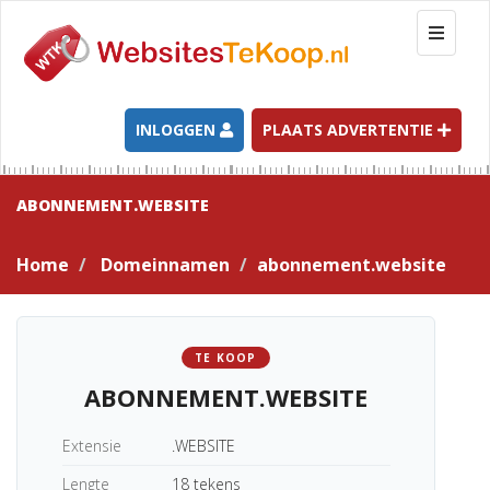
T
o
g
g
l
INLOGGEN
PLAATS ADVERTENTIE
e
n
a
ABONNEMENT.WEBSITE
v
i
Home
Domeinnamen
abonnement.website
g
a
t
i
TE KOOP
o
ABONNEMENT.WEBSITE
n
Extensie
.WEBSITE
Lengte
18 tekens