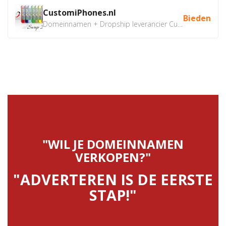
CustomiPhones.nl
Bieden
Domeinnamen + Dropship leverancier CustomiPhones.nl €350...
"WIL JE DOMEINNAMEN
VERKOPEN?"
"ADVERTEREN IS DE EERSTE
STAP!"