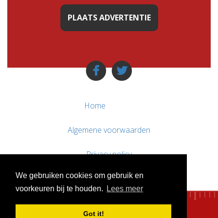
PLAATS ADVERTENTIE
Home
Algemene voorwaarden
Privacy policy
We gebruiken cookies om gebruik en
Contact / Support
voorkeuren bij te houden.
Lees meer
Got it!