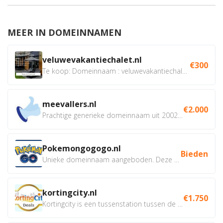
MEER IN DOMEINNAMEN
veluwevakantiechalet.nl
€300
Te koop: Domeinnaam : veluwevakantiechalet.nl Bent u...
meevallers.nl
€2.000
Prachtige generieke domeinnaam uit 2002 eventueel met social...
Pokemongogogo.nl
Bieden
Unieke domeinnaam aangeboden. Deze Domeinnamen hebben...
kortingcity.nl
€1.750
Kortingcity is een tussenstation tussen de winkelier,...