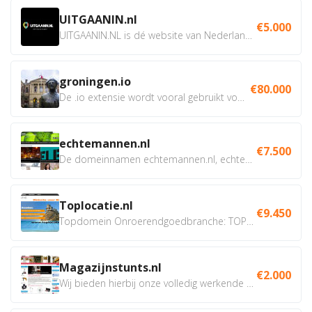
UITGAANIN.nl
€5.000
UITGAANIN.NL is dé website van Nederland waarop jij...
groningen.io
€80.000
De .io extensie wordt vooral gebruikt voor innovatie, bio en...
echtemannen.nl
€7.500
De domeinnamen echtemannen.nl, echtemannen.be en...
Toplocatie.nl
€9.450
Topdomein Onroerendgoedbranche: TOPLOCATIE.nl Betreft:...
Magazijnstunts.nl
€2.000
Wij bieden hierbij onze volledig werkende webshop aan ivm...