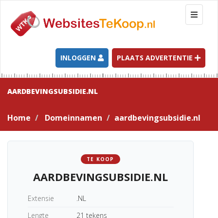
T
o
g
g
l
INLOGGEN
PLAATS ADVERTENTIE
e
n
a
AARDBEVINGSUBSIDIE.NL
v
i
Home
Domeinnamen
aardbevingsubsidie.nl
g
a
t
i
TE KOOP
o
AARDBEVINGSUBSIDIE.NL
n
Extensie
.NL
Lengte
21 tekens