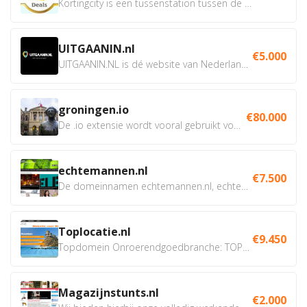
Kortingcity is een tussenstation tussen de winkelier,...
UITGAANIN.nl
€5.000
UITGAANIN.NL is dé website van Nederland waarop jij...
groningen.io
€80.000
De .io extensie wordt vooral gebruikt voor innovatie, bio en...
echtemannen.nl
€7.500
De domeinnamen echtemannen.nl, echtemannen.be en...
Toplocatie.nl
€9.450
Topdomein Onroerendgoedbranche: TOPLOCATIE.nl Betreft:...
Magazijnstunts.nl
€2.000