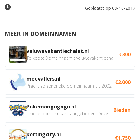
Geplaatst op 09-10-2017
MEER IN DOMEINNAMEN
veluwevakantiechalet.nl
€300
Te koop: Domeinnaam : veluwevakantiechalet.nl Bent u...
meevallers.nl
€2.000
Prachtige generieke domeinnaam uit 2002 eventueel met social...
Pokemongogogo.nl
Bieden
Unieke domeinnaam aangeboden. Deze Domeinnamen hebben...
kortingcity.nl
€1.750