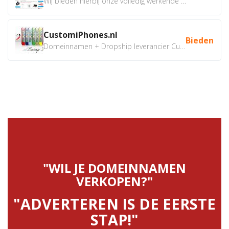
Wij bieden hierbij onze volledig werkende webshop aan ivm...
CustomiPhones.nl
Bieden
Domeinnamen + Dropship leverancier CustomiPhones.nl €350...
"WIL JE DOMEINNAMEN
VERKOPEN?"
"ADVERTEREN IS DE EERSTE
STAP!"