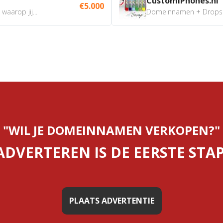
CustomiPhones.nl
€5.000
aarop jij...
Domeinnamen + Dropship
"WIL JE DOMEINNAMEN VERKOPEN?"
ADVERTEREN IS DE EERSTE STAP
PLAATS ADVERTENTIE