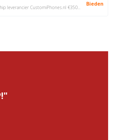
Bieden
 leverancier CustomiPhones.nl €350...
!"