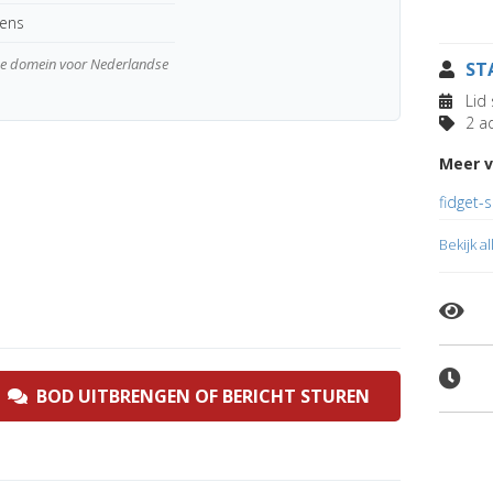
kens
wde domein voor Nederlandse
ST
Lid 
2 ad
Meer v
fidget-
Bekijk a
BOD UITBRENGEN OF BERICHT STUREN