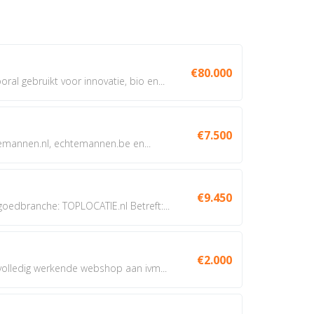
€80.000
oral gebruikt voor innovatie, bio en...
€7.500
annen.nl, echtemannen.be en...
€9.450
dbranche: TOPLOCATIE.nl Betreft:...
€2.000
 volledig werkende webshop aan ivm...