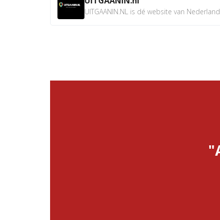
UITGAANIN.nl
UITGAANIN.NL is dé website van Nederland w
"