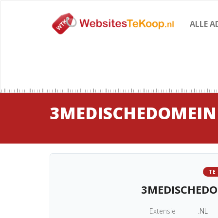
ALLE A
3MEDISCHEDOMEI
TE
3MEDISCHED
Extensie
.NL