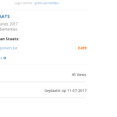
Login vereist ·
gratis aanmelden
AATS
sinds 2017
vertenties
an Staats:
spinners.be
€499
lle
45 Views
Geplaatst op 11-07-2017