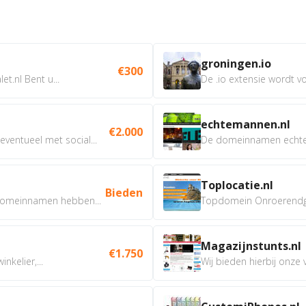
groningen.io
€300
t.nl Bent u...
De .io extensie wordt vo
echtemannen.nl
€2.000
ventueel met social...
De domeinnamen echtem
Toplocatie.nl
Bieden
omeinnamen hebben...
Topdomein Onroerendgoe
Magazijnstunts.nl
€1.750
nkelier,...
Wij bieden hierbij onze