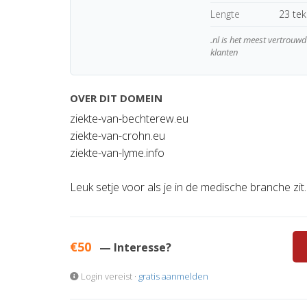
Lengte
23 te
.nl is het meest vertrou
klanten
OVER DIT DOMEIN
ziekte-van-bechterew.eu
ziekte-van-crohn.eu
ziekte-van-lyme.info
Leuk setje voor als je in de medische branche zit.
€50
— Interesse?
Login vereist ·
gratis aanmelden