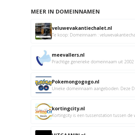
MEER IN DOMEINNAMEN
veluwevakantiechalet.nl
Te koop: Domeinnaam : veluwevakantiechale
meevallers.nl
Prachtige generieke domeinnaam uit 2002 e
Pokemongogogo.nl
Unieke domeinnaam aangeboden. Deze D
kortingcity.nl
Kortingcity is een tussenstation tussen de wi