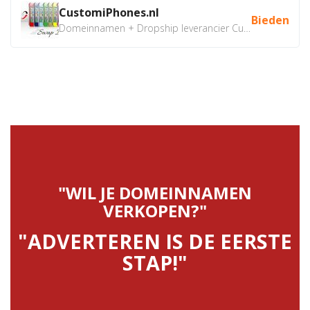
CustomiPhones.nl
Bieden
Domeinnamen + Dropship leverancier CustomiPhones.nl €350...
"WIL JE DOMEINNAMEN
VERKOPEN?"
"ADVERTEREN IS DE EERSTE
STAP!"