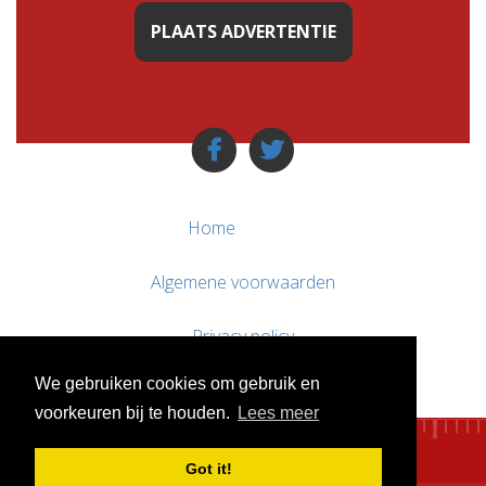
PLAATS ADVERTENTIE
Home
Algemene voorwaarden
Privacy policy
We gebruiken cookies om gebruik en
Contact / Support
voorkeuren bij te houden.
Lees meer
Got it!