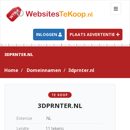
T
o
g
g
l
INLOGGEN
PLAATS ADVERTENTIE
e
n
a
3DPRNTER.NL
v
i
Home
Domeinnamen
3dprnter.nl
g
a
t
i
TE KOOP
o
3DPRNTER.NL
n
Extensie
.NL
Lengte
11 tekens