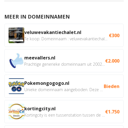
MEER IN DOMEINNAMEN
veluwevakantiechalet.nl
€300
Te koop: Domeinnaam : veluwevakantiechalet.nl Bent u...
meevallers.nl
€2.000
Prachtige generieke domeinnaam uit 2002 eventueel met social...
Pokemongogogo.nl
Bieden
Unieke domeinnaam aangeboden. Deze Domeinnamen hebben...
kortingcity.nl
€1.750
Kortingcity is een tussenstation tussen de winkelier,...