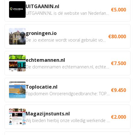
UITGAANIN.nl
€5.000
UITGAANIN.NL is dé website van Nederland waarop jij...
groningen.io
€80.000
De .io extensie wordt vooral gebruikt voor innovatie, bio en...
echtemannen.nl
€7.500
De domeinnamen echtemannen.nl, echtemannen.be en...
Toplocatie.nl
€9.450
Topdomein Onroerendgoedbranche: TOPLOCATIE.nl Betreft:...
Magazijnstunts.nl
€2.000
Wij bieden hierbij onze volledig werkende webshop aan ivm...