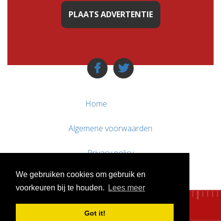
PLAATS ADVERTENTIE
Home
Algemene voorwaarden
Privacy policy
We gebruiken cookies om gebruik en
Contact / Support
voorkeuren bij te houden.
Lees meer
Got it!