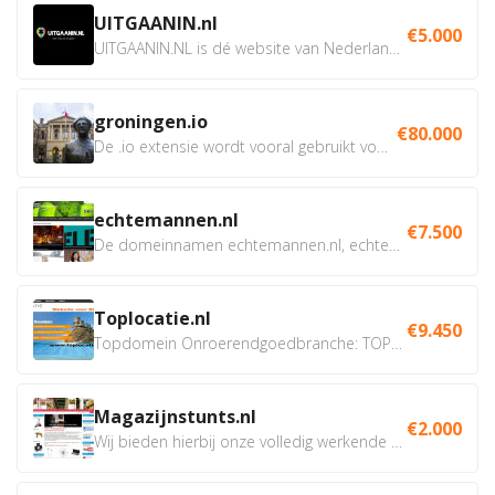
UITGAANIN.nl
€5.000
UITGAANIN.NL is dé website van Nederland waarop jij...
groningen.io
€80.000
De .io extensie wordt vooral gebruikt voor innovatie, bio en...
echtemannen.nl
€7.500
De domeinnamen echtemannen.nl, echtemannen.be en...
Toplocatie.nl
€9.450
Topdomein Onroerendgoedbranche: TOPLOCATIE.nl Betreft:...
Magazijnstunts.nl
€2.000
Wij bieden hierbij onze volledig werkende webshop aan ivm...