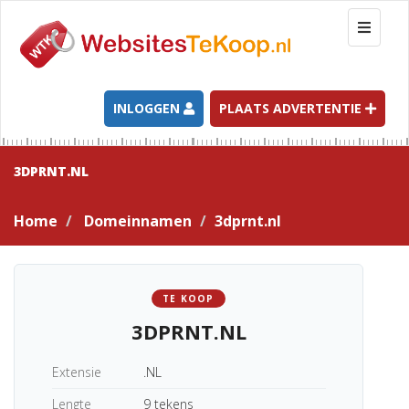
T
o
g
g
l
INLOGGEN
PLAATS ADVERTENTIE
e
n
a
3DPRNT.NL
v
i
Home
Domeinnamen
3dprnt.nl
g
a
t
i
TE KOOP
o
3DPRNT.NL
n
Extensie
.NL
Lengte
9 tekens