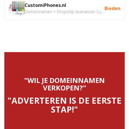
CustomiPhones.nl
Bieden
Domeinnamen + Dropship leverancier CustomiPhones.nl €350...
"WIL JE DOMEINNAMEN
VERKOPEN?"
"ADVERTEREN IS DE EERSTE
STAP!"