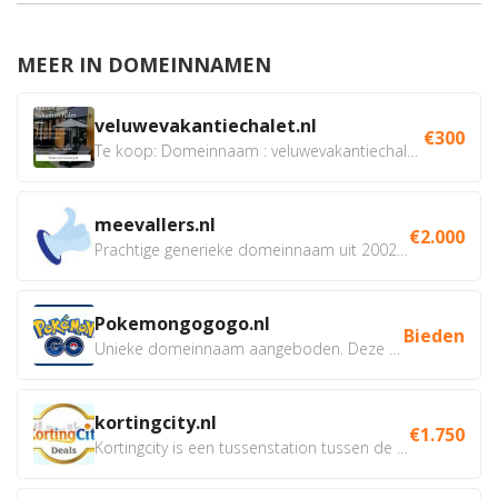
MEER IN DOMEINNAMEN
veluwevakantiechalet.nl
€300
Te koop: Domeinnaam : veluwevakantiechalet.nl Bent u...
meevallers.nl
€2.000
Prachtige generieke domeinnaam uit 2002 eventueel met social...
Pokemongogogo.nl
Bieden
Unieke domeinnaam aangeboden. Deze Domeinnamen hebben...
kortingcity.nl
€1.750
Kortingcity is een tussenstation tussen de winkelier,...