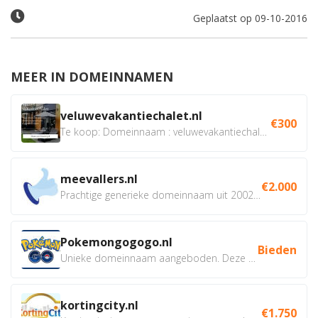
Geplaatst op 09-10-2016
MEER IN DOMEINNAMEN
veluwevakantiechalet.nl
€300
Te koop: Domeinnaam : veluwevakantiechalet.nl Bent u...
meevallers.nl
€2.000
Prachtige generieke domeinnaam uit 2002 eventueel met social...
Pokemongogogo.nl
Bieden
Unieke domeinnaam aangeboden. Deze Domeinnamen hebben...
kortingcity.nl
€1.750