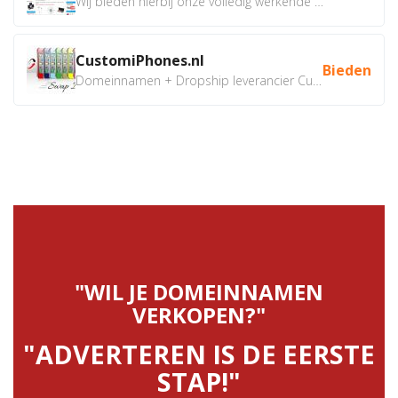
Wij bieden hierbij onze volledig werkende webshop aan ivm...
CustomiPhones.nl
Bieden
Domeinnamen + Dropship leverancier CustomiPhones.nl €350...
"WIL JE DOMEINNAMEN
VERKOPEN?"
"ADVERTEREN IS DE EERSTE
STAP!"