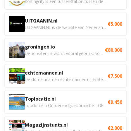
Kortingcity is een tussenstation tussen de winkelier,...
UITGAANIN.nl
€5.000
UITGAANIN.NL is dé website van Nederland waarop jij...
groningen.io
€80.000
De .io extensie wordt vooral gebruikt voor innovatie, bio en...
echtemannen.nl
€7.500
De domeinnamen echtemannen.nl, echtemannen.be en...
Toplocatie.nl
€9.450
Topdomein Onroerendgoedbranche: TOPLOCATIE.nl Betreft:...
Magazijnstunts.nl
€2.000