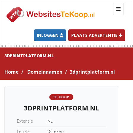
T
o
g
g
l
INLOGGEN
PLAATS ADVERTENTIE
e
n
a
3DPRINTPLATFORM.NL
v
i
Home
Domeinnamen
3dprintplatform.nl
g
a
t
i
TE KOOP
o
3DPRINTPLATFORM.NL
n
Extensie
.NL
Lengte
18 tekens