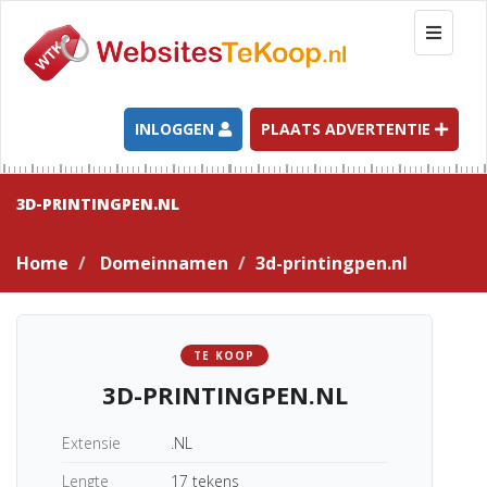
T
o
g
g
l
INLOGGEN
PLAATS ADVERTENTIE
e
n
a
3D-PRINTINGPEN.NL
v
i
Home
Domeinnamen
3d-printingpen.nl
g
a
t
i
TE KOOP
o
3D-PRINTINGPEN.NL
n
Extensie
.NL
Lengte
17 tekens