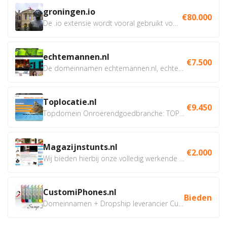
groningen.io
€80.000
De .io extensie wordt vooral gebruikt voor innovatie, bio en...
echtemannen.nl
€7.500
De domeinnamen echtemannen.nl, echtemannen.be en...
Toplocatie.nl
€9.450
Topdomein Onroerendgoedbranche: TOPLOCATIE.nl Betreft:...
Magazijnstunts.nl
€2.000
Wij bieden hierbij onze volledig werkende webshop aan ivm...
CustomiPhones.nl
Bieden
Domeinnamen + Dropship leverancier CustomiPhones.nl €350...