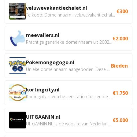
veluwevakantiechalet.nl
€300
Te koop: Domeinnaam : veluwevakantiechalet.nl Bent u...
meevallers.nl
€2.000
Prachtige generieke domeinnaam uit 2002 eventueel met social...
Pokemongogogo.nl
Bieden
Unieke domeinnaam aangeboden. Deze Domeinnamen hebben...
kortingcity.nl
€1.750
Kortingcity is een tussenstation tussen de winkelier,...
UITGAANIN.nl
€5.000
UITGAANIN.NL is dé website van Nederland waarop jij...