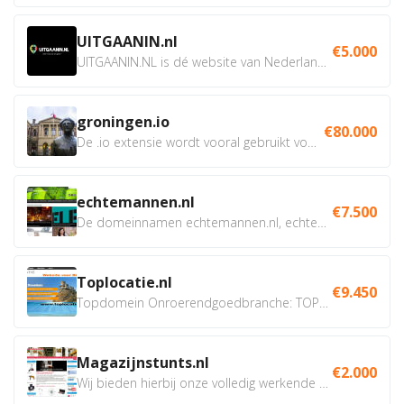
UITGAANIN.nl
€5.000
UITGAANIN.NL is dé website van Nederland waarop jij...
groningen.io
€80.000
De .io extensie wordt vooral gebruikt voor innovatie, bio en...
echtemannen.nl
€7.500
De domeinnamen echtemannen.nl, echtemannen.be en...
Toplocatie.nl
€9.450
Topdomein Onroerendgoedbranche: TOPLOCATIE.nl Betreft:...
Magazijnstunts.nl
€2.000
Wij bieden hierbij onze volledig werkende webshop aan ivm...