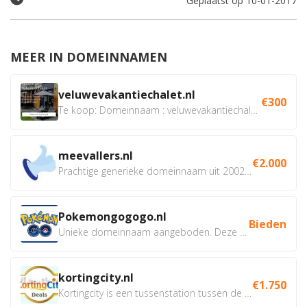
Geplaatst op 10-01-2017
MEER IN DOMEINNAMEN
veluwevakantiechalet.nl
€300
Te koop: Domeinnaam : veluwevakantiechalet.nl Bent u...
meevallers.nl
€2.000
Prachtige generieke domeinnaam uit 2002 eventueel met social...
Pokemongogogo.nl
Bieden
Unieke domeinnaam aangeboden. Deze Domeinnamen hebben...
kortingcity.nl
€1.750
Kortingcity is een tussenstation tussen de winkelier,...