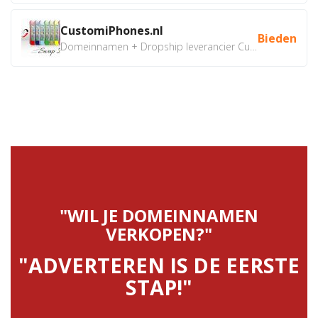
CustomiPhones.nl
Bieden
Domeinnamen + Dropship leverancier CustomiPhones.nl €350...
"WIL JE DOMEINNAMEN
VERKOPEN?"
"ADVERTEREN IS DE EERSTE
STAP!"