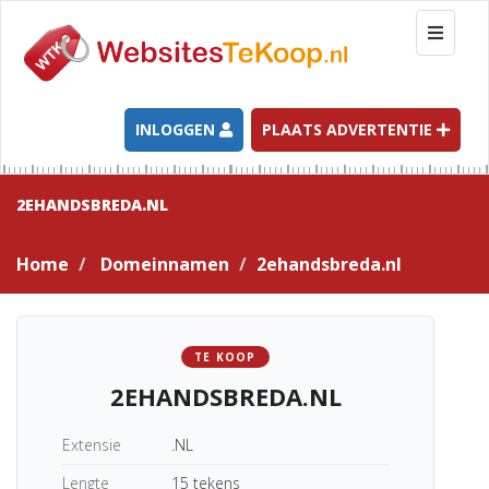
T
o
g
g
l
INLOGGEN
PLAATS ADVERTENTIE
e
n
a
2EHANDSBREDA.NL
v
i
Home
Domeinnamen
2ehandsbreda.nl
g
a
t
i
TE KOOP
o
2EHANDSBREDA.NL
n
Extensie
.NL
Lengte
15 tekens